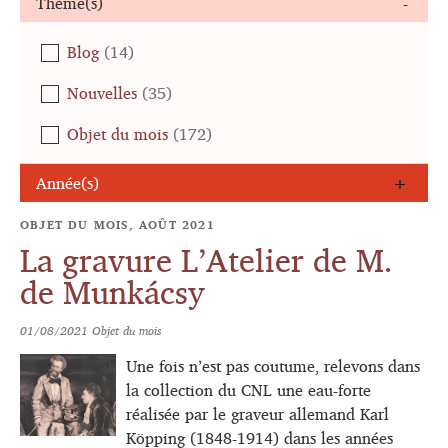
Thème(s)
Blog
(14)
Nouvelles
(35)
Objet du mois
(172)
Année(s)
OBJET DU MOIS, AOÛT 2021
La gravure L’Atelier de M.
de Munkácsy
01/08/2021
Objet du mois
Une fois n’est pas coutume, relevons dans
la collection du CNL une eau-forte
réalisée par le graveur allemand Karl
Köpping (1848-1914) dans les années