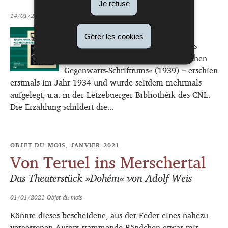
Je refuse
14/01/2021
Nouvelles
Kleines Schicksal von Joseph Funck
Gérer les cookies
(1902-1978) – laut Evy Friedrich das
»wertvollste Werk des luxemburgischen
Gegenwarts-Schrifttums« (1939) – erschien
erstmals im Jahr 1934 und wurde seitdem mehrmals
aufgelegt, u.a. in der Lëtzebuerger Bibliothéik des CNL.
Die Erzählung schildert die...
OBJET DU MOIS, JANVIER 2021
Von Teruel ins Merschertal
Das Theaterstück »Dohém« von Adolf Weis
01/01/2021
Objet du mois
Könnte dieses bescheidene, aus der Feder eines nahezu
vergessenen Autors stammende Bändchen etwas mit