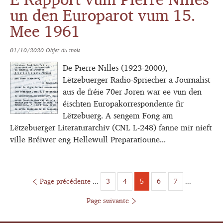
un den Europarot vum 15.
Mee 1961
01/10/2020
Objet du mois
De Pierre Nilles (1923-2000),
Lëtzebuerger Radio-Spriecher a Journalist
aus de fréie 70er Joren war ee vun den
éischten Europakorrespondente fir
Lëtzebuerg. A sengem Fong am
Lëtzebuerger Literaturarchiv (CNL L-248) fanne mir nieft
ville Bréiwer eng Hellewull Preparatioune...
Page précédente
...
3
4
Page
5
6
7
...
Page
Page
Page
Page
Page suivante