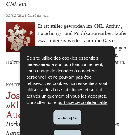
CNL ein
31/01/2021
Objet du mois
Es ist stiller geworden im CNL. Archiv-,
Forschungs- und Publikationsarbeit laufen
zwar intensiv weiter, aber die Gäste,
denen man zu den Abendveranstaltungen
in der Salle Tony Bourg auf der alten
Ce site utilise des cookies essentiels
Holztreppe begegnet und mit denen man oft bis spät in...
nécessaires à son bon fonctionnement,
sans usage de données à caractère
personnel, et ne pouvant pas être
refusés. Des cookies non essentiels sont
NOUVELLE PUBLICATION
Joseph Funcks Erzählung
utilisés à des fins statistiques et seront
activés uniquement si vous les acceptez.
»Kleines Schicksal« als
Consulter notre
politique de confidentialité
.
Audiobook
J'accepte
Hörbuch im MP3-Format / gelesen von Steve
Karier