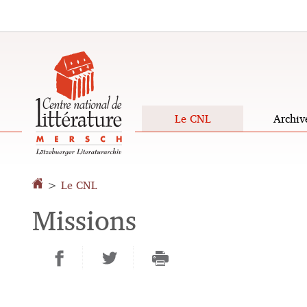
Aller
Aller
à
au
la
contenu
navigation
Le CNL
Archiv
Changer
de
>
Le CNL
langue
Missions