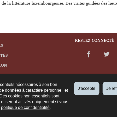
tes de la littérature luxembourgeoise. Des visites guidées des lie
RESTEZ CONNECTÉ
ES
ITÉS
ION
ssentiels nécessaires à son bon
J'accepte
Je re
de données à caractère personnel, et
 Des cookies non essentiels sont
es et seront activés uniquement si vous
e
politique de confidentialité
.
propos du site
Plan du site
Accessibilité
Aspects légaux