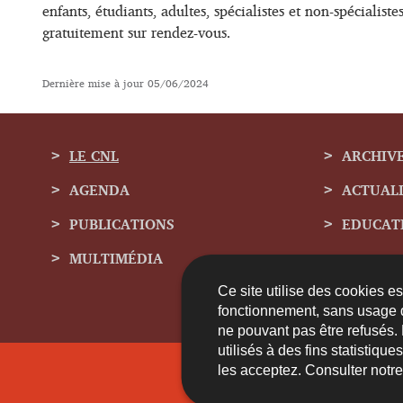
enfants, étudiants, adultes, spécialistes et non-spécialis
gratuitement sur rendez-vous.
Dernière mise à jour
05/06/2024
LE CNL
ARCHIV
AGENDA
ACTUAL
Menu
PUBLICATIONS
EDUCAT
de
MULTIMÉDIA
navigation
Ce site utilise des cookies e
fonctionnement, sans usage 
ne pouvant pas être refusés.
utilisés à des fins statistiqu
les acceptez. Consulter notr
Contact
A 