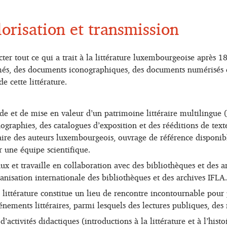
orisation et transmission
cter tout ce qui a trait à la littérature luxembourgeoise après 1
més, des documents iconographiques, des documents numérisés et 
e cette littérature.
de et de mise en valeur d’un patrimoine littéraire multilingue 
onographies, des catalogues d’exposition et des rééditions de tex
nnaire des auteurs luxembourgeois, ouvrage de référence disponib
r une équipe scientifique.
naux et travaille en collaboration avec des bibliothèques et des 
isation internationale des bibliothèques et des archives IFLA.
 littérature constitue un lieu de rencontre incontournable pour p
ments littéraires, parmi lesquels des lectures publiques, des re
activités didactiques (introductions à la littérature et à l’hist