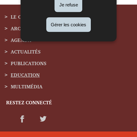
Je refuse
LE CNL
Gérer les cookies
ARCHIVES
Menu
AGENDA
de
ACTUALITÉS
navigation
PUBLICATIONS
EDUCATION
MULTIMÉDIA
RESTEZ CONNECTÉ