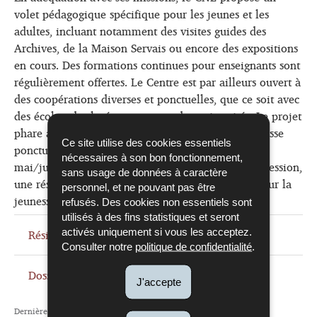
volet pédagogique spécifique pour les jeunes et les
adultes, incluant notamment des visites guides des
Archives, de la Maison Servais ou encore des expositions
en cours. Des formations continues pour enseignants sont
régulièrement offertes. Le Centre est par ailleurs ouvert à
des coopérations diverses et ponctuelles, que ce soit avec
des écoles, des lycées ou encore des universités. Le projet
phare axé sur le livre pour enfants et pour la jeunesse
Ce site utilise des cookies essentiels
ponctuent le calendrier des événements du CNL en
nécessaires à son bon fonctionnement,
mai/juin est Struwwelpippi kommt zur Springprozession,
sans usage de données à caractère
une résidence d’auteur de livres pour enfants et pour la
personnel, et ne pouvant pas être
jeunesse.
refusés. Des cookies non essentiels sont
utilisés à des fins statistiques et seront
Résidence d'auteur
activés uniquement si vous les acceptez.
Consulter notre
politique de confidentialité
.
Dossiers pédagogiques
J'accepte
Dernière mise à jour
11/11/2019