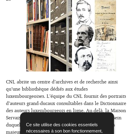
CNL abrite un centre d’archives et de recherche ainsi
qu’une bibliothèque dédiés aux études
luxembourgeoises. L’équipe du CNL fournit des portraits
d’auteurs grand-ducaux consultables dans le Dictionnaire
des auteurs luxembourgeois en ligne. Au-delà, la Maison
Servais est un lieu de lectures et de rencontres, au sein
duquel sont notamment décernés les prix littéraires
Ce site utilise des cookies essentiels
majeurs.
nécessaires à son bon fonctionnement,