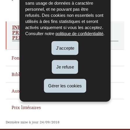
sans usage de données à caractère
personnel, et ne pouvant pas être
refusés. Des cookies non essentiels sont
utilisés à des fins statistiques et seront
INFORMATIONS RELATIVES À LA
activés uniquement si vous les acceptez.
PROTECTION DES DONNÉES
Consulter notre
politique de confidentialité
.
PERSONNELLES
J'accepte
Fonds d'archives
Je refuse
Bibliothèque
Gérer les cookies
Auteurs
Prix littéraires
Dernière mise à jour
24/09/2018