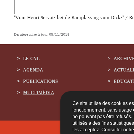
"Vum Henri Servais bei de Ramplassang vum Dicks" / R
Dernière mise à jour
05/11/2018
LE CNL
ARCHIV
AGENDA
ACTUAL
Menu
PUBLICATIONS
EDUCAT
de
MULTIMÉDIA
navigation
Ce site utilise des cookies e
fonctionnement, sans usage 
ne pouvant pas être refusés.
utilisés à des fins statistiqu
les acceptez. Consulter notr
Contact
A 