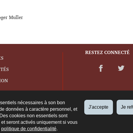
oger Muller
RESTEZ CONNECTÉ
ES
ITÉS
ION
ssentiels nécessaires à son bon
J'accepte
Je re
de données à caractère personnel, et
 Des cookies non essentiels sont
es et seront activés uniquement si vous
e
politique de confidentialité
.
propos du site
Plan du site
Accessibilité
Aspects légaux