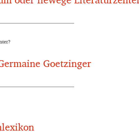
nter?
 Germaine Goetzinger
nlexikon