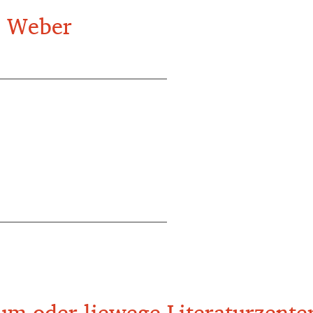
e Weber
um oder liewege Literaturzente