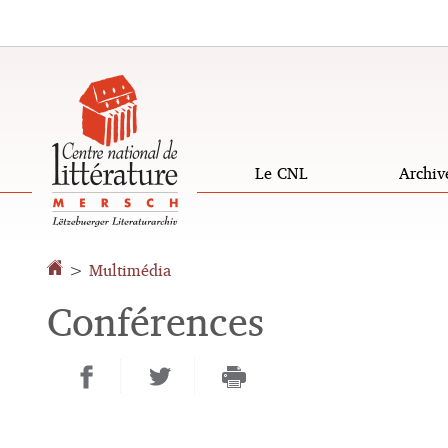
Aller
Aller
à
au
la
contenu
navigation
Le CNL
Archiv
Changer
de
>
Multimédia
langue
Conférences