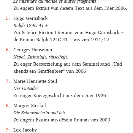
Le murmure du monde et autres fragments
Zu engem Extrait vun dësem Text aus dem Joer 2006.
Hugo Gernsback
Ralph 124C 41+
Zur Science-Fiction-Literatur vum Hugo Gernsback –
de Roman Ralph 124C 41+ ass vun 1911/12.
Georges Hausemer
Nepal. Zirkusluft, rätselhaft.
Zu enger Reeserzielung aus dem Sammelband „Und
abends ein Giraffenbier“ vun 2006
Marie-Henriette Steil
Der Outsider
Zu enger Kuerzgeschicht aus dem Joer 1926
Margret Steckel
Die Schauspielerin und ich
Zu engem Extrait aus dësem Roman vun 2003
Lex Jacoby