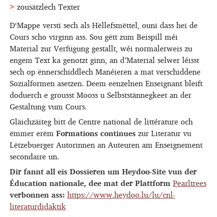
zousätzlech Texter
D‘Mappe versti sech als Hëllefsmëttel, ouni dass hei de
Cours scho virginn ass. Sou gëtt zum Beispill méi
Material zur Verfügung gestallt, wéi normalerweis zu
engem Text ka genotzt ginn, an d’Material selwer léisst
sech op ënnerschiddlech Manéieren a mat verschiddene
Sozialformen asetzen. Deem eenzelnen Enseignant bleift
doduerch e grousst Mooss u Selbststännegkeet an der
Gestaltung vum Cours.
Gläichzäiteg bitt de Centre national de littérature och
ëmmer erëm
Formations continues
zur Literatur vu
Lëtzebuerger Autorinnen an Auteuren am Enseignement
secondaire un.
Dir fannt all eis Dossieren um Heydoo-Site vun der
Éducation nationale, dee mat der Plattform
Pearltrees
verbonnen ass:
https://www.heydoo.lu/lu/cnl-
literaturdidaktik