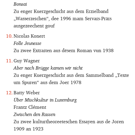
Bonsai
Zu enger Kuerzgeschicht aus dem Erzielband
„Wasserzeichen“, dee 1996 mam Servais-Präis
ausgezeechent gouf
Nicolas Konert
Folle Jeunesse
Zu zwee Extraiten aus dësem Roman vun 1938
Guy Wagner
Aber nach Brügge kamen wir nicht
Zu enger Kuerzgeschicht aus dem Sammelband „Texte
um Spuren“ aus dem Joer 1978
Batty Weber
Über Mischkultur in Luxemburg
Frantz Clément
Zwischen den Rassen
Zu zwee kulturtheoreeteschen Essayen aus de Joren
1909 an 1923