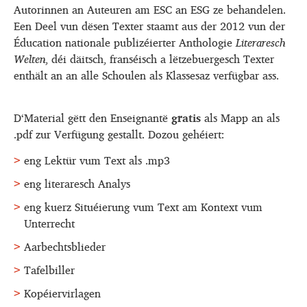
Autorinnen an Auteuren am ESC an ESG ze behandelen.
Een Deel vun dësen Texter staamt aus der 2012 vun der
Éducation nationale publizéierter Anthologie
Literaresch
Welten
, déi däitsch, franséisch a lëtzebuergesch Texter
enthält an an alle Schoulen als Klassesaz verfügbar ass.
D‘Material gëtt den Enseignantë
gratis
als Mapp an als
.pdf zur Verfügung gestallt. Dozou gehéiert:
eng Lektür vum Text als .mp3
eng literaresch Analys
eng kuerz Situéierung vum Text am Kontext vum
Unterrecht
Aarbechtsblieder
Tafelbiller
Kopéiervirlagen