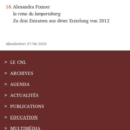
Alexandra Fixmer
la reine du lampertsbierg
Zu dräi Extraiten aus dëser Erzielung vun 2012
Aktualiséiert
27/06/2025
LE CNL
ARCHIVES
Menu
AGENDA
de
ACTUALITÉS
navigation
PUBLICATIONS
EDUCATION
MULTIMÉDIA