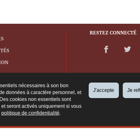
RESTEZ CONNECTÉ
ES
ITÉS
ION
ssentiels nécessaires à son bon
J'accepte
Je re
de données à caractère personnel, et
 Des cookies non essentiels sont
es et seront activés uniquement si vous
e
politique de confidentialité
.
propos du site
Plan du site
Accessibilité
Aspects légaux