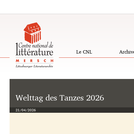
Aller
Aller
à
au
la
contenu
navigation
Le CNL
Archiv
Changer
de
langue
Welttag des Tanzes 2026
21/04/2026