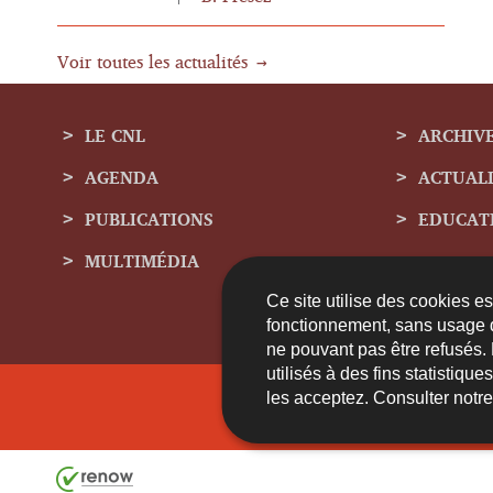
Voir toutes les actualités
LE CNL
ARCHIV
AGENDA
ACTUAL
Menu
PUBLICATIONS
EDUCAT
de
MULTIMÉDIA
navigation
Ce site utilise des cookies e
fonctionnement, sans usage 
ne pouvant pas être refusés.
utilisés à des fins statistiqu
les acceptez. Consulter notr
Contact
A 