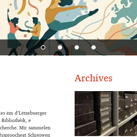
Archives
les ëm d’Lëtzebuerger
 Bibliothéik, e
Recherche. Mir sammelen
isproochegt Schreiwen