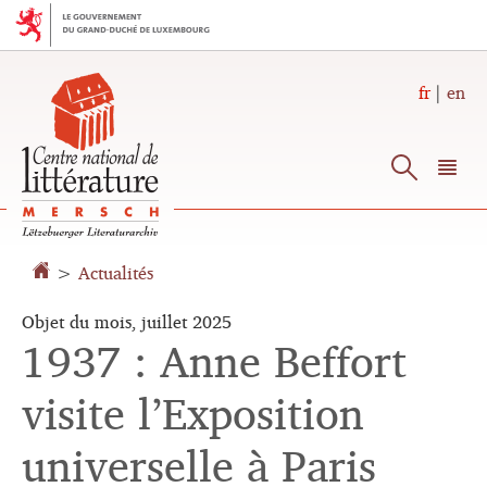
Aller
Aller
à
au
la
contenu
navigation
fr
en
Reche
M
pr
Changer
>
Actualités
de
langue
Objet du mois, juillet 2025
1937 : Anne Beffort
visite l’Exposition
universelle à Paris