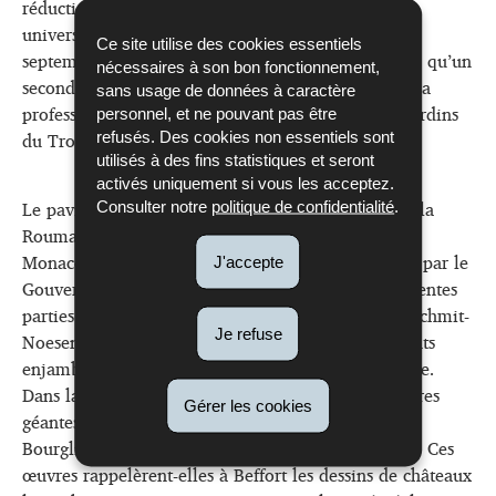
réduction de 50% sur dix entrées à l’Exposition
universelle de Paris. Un premier tampon daté du 3
Ce site utilise des cookies essentiels
septembre 1937 indique un voyage en train, tandis qu’un
nécessaires à son bon fonctionnement,
second montre que, le jour suivant, un dimanche, la
sans usage de données à caractère
professeure visite les pavillons installés dans les Jardins
personnel, et ne pouvant pas être
du Trocadéro, eux-mêmes fraîchement inaugurés.
refusés. Des cookies non essentiels sont
utilisés à des fins statistiques et seront
activés uniquement si vous les acceptez.
Le pavillon du Luxembourg se situe entre ceux de la
Consulter notre
politique de confidentialité
.
Roumanie, d'Israël en Palestine, de l’Autriche et de
Monaco. Un catalogue à la couverture dorée, édité par le
J'accepte
Gouvernement luxembourgeois, présente les différentes
parties du pavillon conçu par l’architecte Nicolas Schmit-
Je refuse
Noesen. Sa façade extérieure offre une vue des ponts
enjambant la vallée de l’Alzette à Luxembourg-ville.
Dans la salle d’honneur, on retrouve quatre peintures
Gérer les cookies
géantes, réalisées par Paul Jouve, des châteaux de
Bourglinster, Esch-sur-Sûre, Bourscheid et Vianden. Ces
œuvres rappelèrent-elles à Beffort les dessins de châteaux