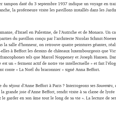
mier tampon daté du 3 septembre 1937 indique un voyage en trai
che, la professeure visite les pavillons installés dans les Jardi
anie, d'Israël en Palestine, de l’Autriche et de Monaco. Un cat
arties du pavillon conçu par l’architecte Nicolas Schmit-Noesen
s la salle d’honneur, on retrouve quatre peintures géantes, réal
lles à Beffort les dessins de châteaux luxembourgeois que Victo
 francophones tels que Marcel Noppeney et Joseph Hansen. Dans l
st un « ferment actif de notre vie intellectuelle » et fait l’élo
nt conte « La Noël du braconnier » signé Anna Beffort.
ce du séjour d’Anne Beffort à Paris ? Interrogeons ses
Souvenirs
,
la grande joie d’Anne Beffort, rendit visite à sa classe de lycée
ut le garder en son âme tout le long de sa vie ». La lecture de 