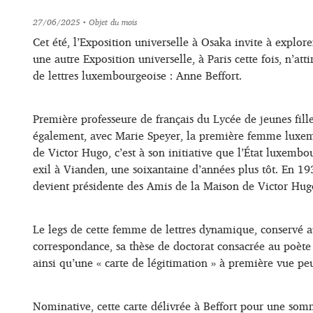
27/06/2025
• Objet du mois
Cet été, l’Exposition universelle à Osaka invite à explore
une autre Exposition universelle, à Paris cette fois, n’a
de lettres luxembourgeoise : Anne Beffort.
Première professeure de français du Lycée de jeunes fil
également, avec Marie Speyer, la première femme luxem
de Victor Hugo, c’est à son initiative que l’État luxembo
exil à Vianden, une soixantaine d’années plus tôt. En 19
devient présidente des Amis de la Maison de Victor Hugo
Le legs de cette femme de lettres dynamique, conservé a
correspondance, sa thèse de doctorat consacrée au poète
ainsi qu’une « carte de légitimation » à première vue p
Nominative, cette carte délivrée à Beffort pour une som