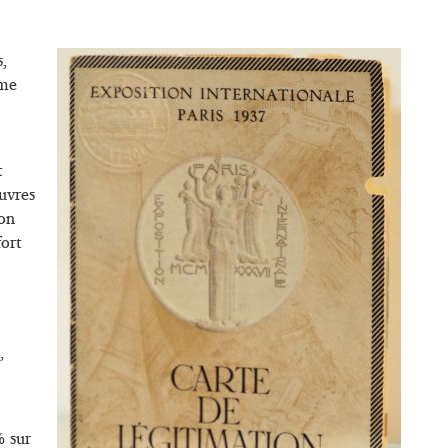
s,
mme
t
uvres
son
ort
,
% sur