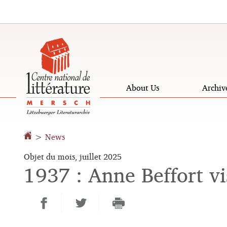
Go
Go
to
to
navigation
content
About Us
Archiv
Changer
de
>
News
langue
Objet du mois, juillet 2025
1937 : Anne Beffort vis