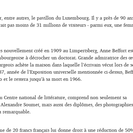
r, entre autres, le pavillon du Luxembourg. Il y a près de 90 an
ttirait pas moins de 31 millions de visiteurs ‒ parmi eux, une fe
les nouvellement créé en 1909 au Limpertsberg, Anne Beffort es
bourgeoise à décrocher un doctorat. Grande admiratrice des œ
urgeois achète la maison dans laquelle l’écrivain vécut lors de 
37, année de l’Exposition universelle mentionnée ci-dessus, Beff
 et le restera jusqu’à sa mort en 1966.
u Centre national de littérature, comprend non seulement sa
 Alexandre Soumet, mais aussi des diplômes, des photographies
eu remarquable.
me de 20 francs français lui donne droit à une réduction de 50