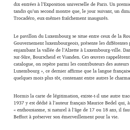
dix entrées à l’Exposition universelle de Paris. Un pre
tandis qu’un second montre que, le jour suivant, un diman
Trocadéro, eux-mêmes fraîchement inaugurés.
Le pavillon du Luxembourg se situe entre ceux de la Roum
Gouvernement luxembourgeois, présente les différentes p
enjambant la vallée de l’Alzette à Luxembourg-ville. Dan
sur-Sûre, Bourscheid et Vianden. Ces œuvres rappelèrent-e
catalogue, on repère parmi les contributeurs des auteurs
Luxembourg », ce dernier affirme que la langue française e
quelques mois plus tôt, contenant entre autres le charma
Hormis la carte de légitimation, existe-t-il une autre tra
1937 y est dédié à l’auteur français Maurice Bedel qui, à 
« enthousiasme, si naturel à l’âge de 17 ou 18 ans, il fa
Beffort à préserver son émerveillement pour la vie.