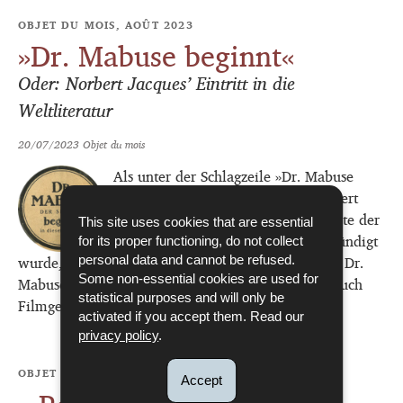
OBJET DU MOIS, AOÛT 2023
»Dr. Mabuse beginnt«
Oder: Norbert Jacques’ Eintritt in die
Weltliteratur
20/07/2023
Objet du mois
Als unter der Schlagzeile »Dr. Mabuse
beginnt« das erste Kapitel von Norbert
Jacques’ Hauptwerk auf der Titelseite der
This site uses cookies that are essential
Berliner Illustrierten Zeitung angekündigt
for its proper functioning, do not collect
wurde, konnte niemand ahnen, dass der Autor mit Dr.
personal data and cannot be refused.
Some non-essential cookies are used for
Mabuse, der Spieler nicht nur Literatur-, sondern auch
statistical purposes and will only be
Filmgeschichte...
activated if you accept them. Read our
privacy policy
.
OBJET DU MOIS, JUILLET 2023
Accept