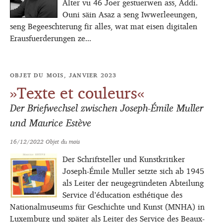
Alter vu 46 Joer gestuerwen ass, Äddi.
Ouni säin Asaz a seng Iwwerleeungen,
seng Begeeschterung fir alles, wat mat eisen digitalen
Erausfuerderungen ze...
OBJET DU MOIS, JANVIER 2023
»Texte et couleurs«
Der Briefwechsel zwischen Joseph-Émile Muller
und Maurice Estève
16/12/2022
Objet du mois
Der Schriftsteller und Kunstkritiker
Joseph-Émile Muller setzte sich ab 1945
als Leiter der neugegründeten Abteilung
Service d’éducation esthétique des
Nationalmuseums für Geschichte und Kunst (MNHA) in
Luxemburg und später als Leiter des Service des Beaux-