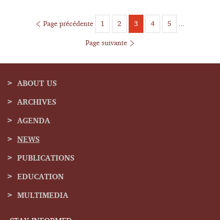
Page précédente
1
2
Page
3
4
5
...
Page
Page
Page
Page
Page suivante
ABOUT US
ARCHIVES
Navigation
AGENDA
menu
NEWS
PUBLICATIONS
EDUCATION
MULTIMEDIA