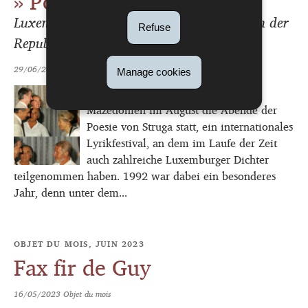
» Politik und Poesie «
Luxemburger Schriftsteller beim Präsidenten der
Refuse
Republik Mazedonien (1992)
29/06/2023
Objet du mois
Manage cookies
Seit den 1960er Jahren finden in
Mazedonien im August die Abende der
Poesie von Struga statt, ein internationales
Lyrikfestival, an dem im Laufe der Zeit
auch zahlreiche Luxemburger Dichter
teilgenommen haben. 1992 war dabei ein besonderes
Jahr, denn unter dem...
OBJET DU MOIS, JUIN 2023
Fax fir de Guy
16/05/2023
Objet du mois