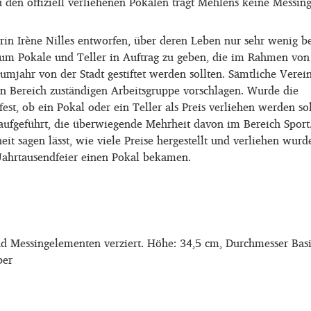
den offiziell verliehenen Pokalen trägt Mehlens keine Messing
n Irène Nilles entworfen, über deren Leben nur sehr wenig be
, um Pokale und Teller in Auftrag zu geben, die im Rahmen von
umjahr von der Stadt gestiftet werden sollten. Sämtliche Verei
n Bereich zuständigen Arbeitsgruppe vorschlagen. Wurde die
t, ob ein Pokal oder ein Teller als Preis verliehen werden so
n aufgeführt, die überwiegende Mehrheit davon im Bereich Spor
heit sagen lässt, wie viele Preise hergestellt und verliehen w
Jahrtausendfeier einen Pokal bekamen.
nd Messingelementen verziert. Höhe: 34,5 cm, Durchmesser Basi
ber