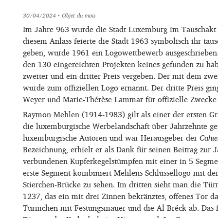
30/04/2024
• Objet du mois
Im Jahre 963 wurde die Stadt Luxemburg im Tauschakt m
diesem Anlass feierte die Stadt 1963 symbolisch ihr taus
geben, wurde 1961 ein Logowettbewerb ausgeschrieben.
den 130 eingereichten Projekten keines gefunden zu ha
zweiter und ein dritter Preis vergeben. Der mit dem zwe
wurde zum offiziellen Logo ernannt. Der dritte Preis gin
Weyer und Marie-Thérèse Lammar für offizielle Zwecke 
Raymon Mehlen (1914-1983) gilt als einer der ersten Gr
die luxemburgische Werbelandschaft über Jahrzehnte ge
luxemburgische Autoren und war Herausgeber der
Cahie
Bezeichnung, erhielt er als Dank für seinen Beitrag zur 
verbundenen Kupferkegelstümpfen mit einer in 5 Segment
erste Segment kombiniert Mehlens Schlüssellogo mit der
Stierchen-Brücke zu sehen. Im dritten sieht man die T
1237, das ein mit drei Zinnen bekränztes, offenes Tor dar
Türmchen mit Festungsmauer und die Al Bréck ab. Das 