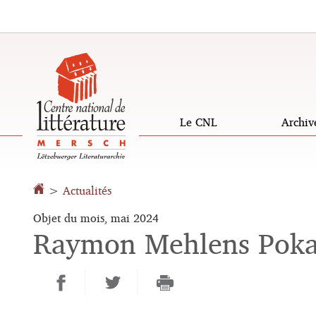
Aller
Aller
à
au
la
contenu
navigation
Le CNL
Archiv
Sprache
wechseln
>
Actualités
Objet du mois, mai 2024
Raymon Mehlens Poka