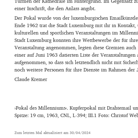
Türmen der Kathedrale im Hintergrund. Im Gegensatz zu 
einer Inschrift, die den Anlass angibt.
Der Pokal wurde von der luxemburgischen Emailkünstleri
Ende 1962 trat die Stadt Luxemburg mit ihr in Kontakt
kulturellen und sportlichen Veranstaltungen im Millenni
Stadt Luxemburg konnten ihre Wettbewerbe der für ihre
Veranstaltung angenommen, legten diese Gremien auch fes
einer auf Juni 1963 datierten Liste der Veranstaltunge
aufgenommen, so dass sich letztendlich nicht mit Sicher
noch weitere Personen für ihre Dienste im Rahmen der 
Claude Kremer
›Pokal des Millenniums‹. Kupferpokal mit Drahtemail u
Spitze: 19 cm, 1963, CNL, L-394; III.1 Foto: Christof We
Zum letzten Mal aktualisiert am
30/04/2024