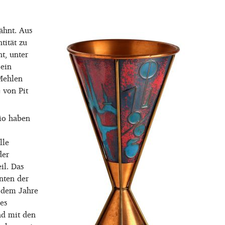
ähnt. Aus
tität zu
t, unter
 ein
Mehlen
 von Pit
dio haben
lle
der
il. Das
nten der
s dem Jahre
es
nd mit den