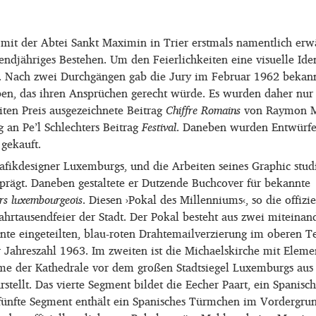
it der Abtei Sankt Maximin in Trier erstmals namentlich erw
endjähriges Bestehen. Um den Feierlichkeiten eine visuelle Iden
 Nach zwei Durchgängen gab die Jury im Februar 1962 bekann
ben, das ihren Ansprüchen gerecht würde. Es wurden daher nur
iten Preis ausgezeichnete Beitrag
Chiffre Romains
von Raymon 
g an Pe’l Schlechters Beitrag
Festival
. Daneben wurden Entwürfe
gekauft.
afikdesigner Luxemburgs, und die Arbeiten seines Graphic stu
prägt. Daneben gestaltete er Dutzende Buchcover für bekannte
rs luxembourgeois
. Diesen ›Pokal des Millenniums‹, so die offizie
Jahrtausendfeier der Stadt. Der Pokal besteht aus zwei miteinan
e eingeteilten, blau-roten Drahtemailverzierung im oberen Te
 Jahreszahl 1963. Im zweiten ist die Michaelskirche mit Eleme
ürme der Kathedrale vor dem großen Stadtsiegel Luxemburgs au
stellt. Das vierte Segment bildet die Eecher Paart, ein Spanisch
fünfte Segment enthält ein Spanisches Türmchen im Vordergru