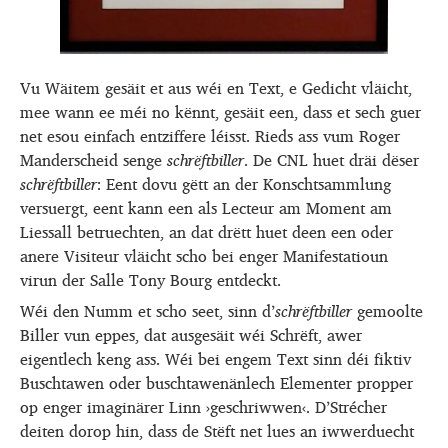
Vu Wäitem gesäit et aus wéi en Text, e Gedicht vläicht,
mee wann ee méi no kënnt, gesäit een, dass et sech guer
net esou einfach entziffere léisst. Rieds ass vum Roger
Manderscheid senge
schrëftbiller
. De CNL huet dräi dëser
schrëftbiller
: Eent dovu gëtt an der Konschtsammlung
versuergt, eent kann een als Lecteur am Moment am
Liessall betruechten, an dat drëtt huet deen een oder
anere Visiteur vläicht scho bei enger Manifestatioun
virun der Salle Tony Bourg entdeckt.
Wéi den Numm et scho seet, sinn d’
schrëftbiller
gemoolte
Biller vun eppes, dat ausgesäit wéi Schrëft, awer
eigentlech keng ass. Wéi bei engem Text sinn déi fiktiv
Buschtawen oder buschtawenänlech Elementer propper
op enger imaginärer Linn ›geschriwwen‹. D’Strécher
deiten dorop hin, dass de Stëft net lues an iwwerduecht