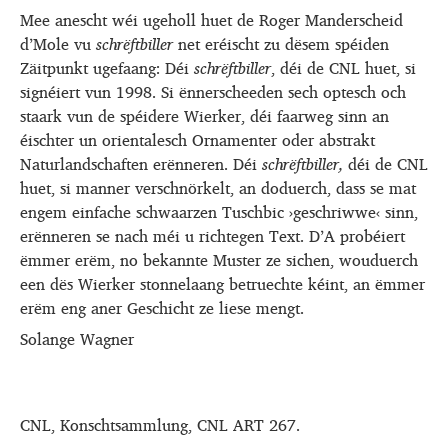
Mee anescht wéi ugeholl huet de Roger Manderscheid
d’Mole vu
schrëftbiller
net eréischt zu dësem spéiden
Zäitpunkt ugefaang: Déi
schrëftbiller
, déi de CNL huet, si
signéiert vun 1998. Si ënnerscheeden sech optesch och
staark vun de spéidere Wierker, déi faarweg sinn an
éischter un orientalesch Ornamenter oder abstrakt
Naturlandschaften erënneren. Déi
schrëftbiller,
déi de CNL
huet, si manner verschnörkelt, an doduerch, dass se mat
engem einfache schwaarzen Tuschbic ›geschriwwe‹ sinn,
erënneren se nach méi u richtegen Text. D’A probéiert
ëmmer erëm, no bekannte Muster ze sichen, wouduerch
een dës Wierker stonnelaang betruechte kéint, an ëmmer
erëm eng aner Geschicht ze liese mengt.
Solange Wagner
CNL, Konschtsammlung, CNL ART 267.