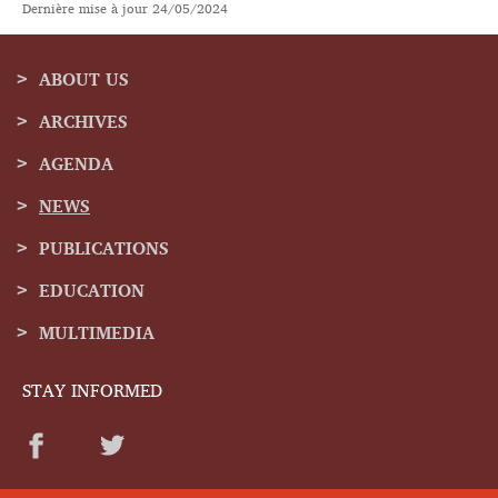
Dernière mise à jour
24/05/2024
ABOUT US
ARCHIVES
Navigation
AGENDA
menu
NEWS
PUBLICATIONS
EDUCATION
MULTIMEDIA
STAY INFORMED