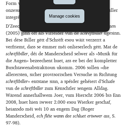
Form vu kohärente Wierder a Sätz oder als
onzesummenhängend grafesch Elementer, a seng Biller
integréiert.
Manage cookies
D’Zeechnunge
gras
(2003) an
natur kennt keine grenzen
(2005) ginn oft als Virreider vun de
schrëftbiller
ugesinn.
Bei dëse Biller gëtt d’Schrëft esou wäit verzerrt a
verfriemt, dass se ëmmer méi onlieserlech gëtt. Mat de
schrëftbiller
, déi de Manderscheid selwer als »Musik für
die Augen« bezeechent huet, ass ee bei der kompletter
Buschtawenabstraktioun ukomm. 2006 sollen »die
allerersten, sicher provisorischen Versuche in Richtung
schrëftbiller
«
entstane sinn, a spéider gehéiert d’Schafe
vun de
schrëftbiller
zum Kënschtler sengem Alldag.
Wärend annerhallwem Joer, vum Hierscht 2006 bis Enn
2008, huet hien iwwer 2.000 esou Wierker
geschaf,
heiansdo méi wéi 10 an engem Dag (Roger
Manderscheid,
ech fléie wann dee schluet eriwwer ass
, S.
97-98).