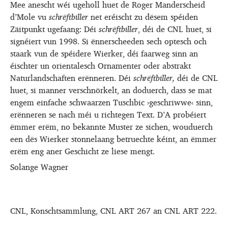
Mee anescht wéi ugeholl huet de Roger Manderscheid
d’Mole vu
schrëftbiller
net eréischt zu dësem spéiden
Zäitpunkt ugefaang: Déi
schrëftbiller
, déi de CNL huet, si
signéiert vun 1998. Si ënnerscheeden sech optesch och
staark vun de spéidere Wierker, déi faarweg sinn an
éischter un orientalesch Ornamenter oder abstrakt
Naturlandschaften erënneren. Déi
schrëftbiller,
déi de CNL
huet, si manner verschnörkelt, an doduerch, dass se mat
engem einfache schwaarzen Tuschbic ›geschriwwe‹ sinn,
erënneren se nach méi u richtegen Text. D’A probéiert
ëmmer erëm, no bekannte Muster ze sichen, wouduerch
een dës Wierker stonnelaang betruechte kéint, an ëmmer
erëm eng aner Geschicht ze liese mengt.
Solange Wagner
CNL, Konschtsammlung, CNL ART 267 an CNL ART 222.