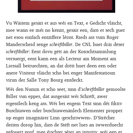
Vu Wäitem gesäit et aus wéi en Text, e Gedicht vläicht,
mee wann ee méi no kënnt, gesäit een, dass et sech guer
net esou einfach entziffere léisst. Rieds ass vum Roger
Manderscheid senge
schrëftbiller
. De CNL huet dräi dëser
schrëftbiller
: Eent dovu gëtt an der Konschtsammlung
versuergt, eent kann een als Lecteur am Moment am
Liessall betruechten, an dat drëtt huet deen een oder
anere Visiteur vläicht scho bei enger Manifestatioun
virun der Salle Tony Bourg entdeckt.
Wéi den Numm et scho seet, sinn d’
schrëftbiller
gemoolte
Biller vun eppes, dat ausgesäit wéi Schrëft, awer
eigentlech keng ass. Wéi bei engem Text sinn déi fiktiv
Buschtawen oder buschtawenänlech Elementer propper
op enger imaginärer Linn ›geschriwwen‹. D’Strécher
deiten dorop hin, dass de Stëft net lues an iwwerduecht
gefouert gouf, mee éischter séier an intuitiv, wéi een et