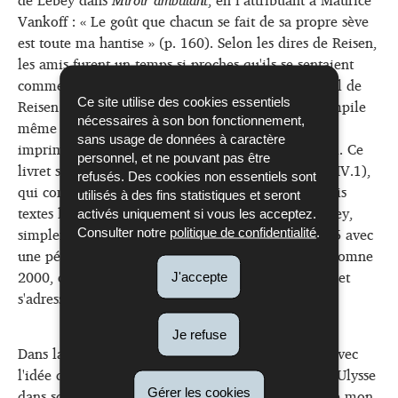
Vankoff : « Le goût que chacun se fait de sa propre sève
est toute ma hantise » (p. 160). Selon les dires de Reisen,
les amis furent un temps si proches qu'ils se sentaient
comme les deux faces d'une même pièce (cf. e-mail de
Reisen à Sandra Schmit du 26.11.2021). Lebey compile
Ce site utilise des cookies essentiels
nécessaires à son bon fonctionnement,
même des citations d'auteurs classiques et les fait
sans usage de données à caractère
imprimer sous forme de livret qu’il offre à son ami. Ce
personnel, et ne pouvant pas être
livret se trouve dans le Fonds Tom Reisen (L-112; IV.1),
refusés. Des cookies non essentiels sont
qui comporte en outre cinquante-cinq lettres et trois
utilisés à des fins statistiques et seront
textes littéraires (L-112; II.2.L1). Les lettres de Lebey,
activés uniquement si vous les acceptez.
simplement signées « F. » et datant de 1999 à 2005 avec
Consulter notre
politique de confidentialité
.
une période de correspondance plus intense en automne
2000, commencent presque toutes par « Cher toi » et
J'accepte
s'adressent à Tom Reisen.
Je refuse
er
Dans la lettre du 1
septembre 1999, Lebey joue avec
l'idée de se remettre à l'écriture : « Je suis comme Ulysse
dans son Ithaque, retour des pays chauds : je bande mon
Gérer les cookies