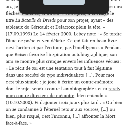
arc, je chauffe le bois, j'assouplis la corde, je prépare mes
flèches. Patience, et travail. » Peu après, il envisage le
titre
La Bataille de Dresde
pour son projet, ayant « des
tableaux de Géricault et Delacroix plein la tête. »
(17.09.1999) Le 14 février 2000, Lebey note : « Se tordre
l'âme de poète et s'en défaire. Ce qui fait un beau livre
c'est l'action et pas l'écriture, pas l'intelligence. » Pendant
que Reisen favorise l'inspiration autobiographique, son
ami se montre plus critique envers les influences vécues :
« Le récit de soi est une tentation tout à fait légitime
dans une société de type individualiste [...]. Pour moi
c'est plus simple : je joue à écrire un contre-mémoire
dont le sujet serait ‹ contre l'autobiographie › et tu
serais
mon contre-directeur de mémoire
, bien entendu »
(10.10.2000). Et d'ajouter trois jours plus tard : « Ou bien
on se condamne à l'éternel retour aux sources, [...] ou
bien, plus risqué, c'est l'inconnu, [...] affronter la Mort
face-à-face. »