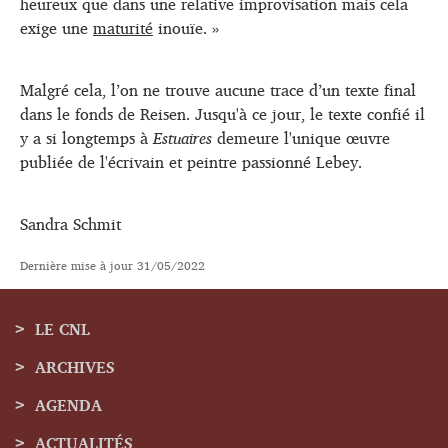
heureux que dans une relative improvisation mais cela
exige une
maturité
inouïe. »
Malgré cela, l’on ne trouve aucune trace d’un texte final
dans le fonds de Reisen. Jusqu'à ce jour, le texte confié il
y a si longtemps à
Estuaires
demeure l'unique œuvre
publiée de l'écrivain et peintre passionné Lebey.
Sandra Schmit
Dernière mise à jour
31/05/2022
LE CNL
ARCHIVES
Menu
AGENDA
de
ACTUALITÉS