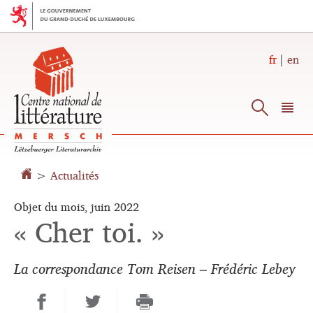
Aller
Aller
à
au
la
contenu
navigation
fr
en
Reche
M
pr
Changer
>
Actualités
de
langue
Objet du mois, juin 2022
« Cher toi. »
La correspondance Tom Reisen – Frédéric Lebey