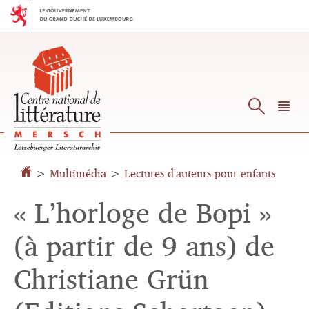
Aller
Aller
à
au
la
contenu
navigation
Reche
M
pr
>
Multimédia
>
Lectures d'auteurs pour enfants
« L’horloge de Bopi »
(à partir de 9 ans) de
Christiane Grün