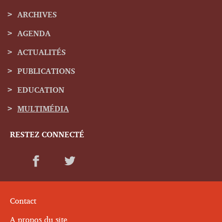
ARCHIVES
Menu
AGENDA
de
ACTUALITÉS
navigation
PUBLICATIONS
EDUCATION
MULTIMÉDIA
RESTEZ CONNECTÉ
Contact
A propos du site