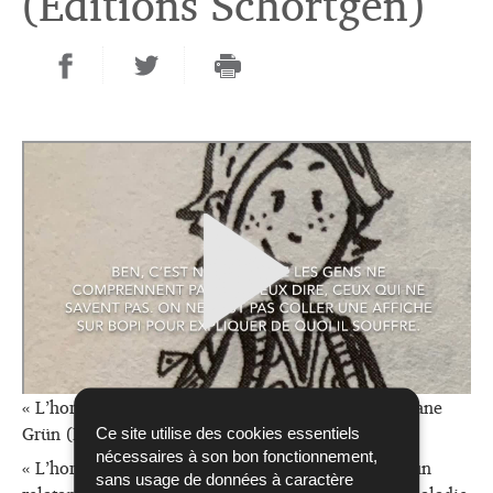
(Editions Schortgen)
« L’horloge de Bopi » (à partir de 9 ans) de Christiane
Grün (Editions Schortgen)
Ce site utilise des cookies essentiels
nécessaires à son bon fonctionnement,
« L’horloge de Bopi » est un récit de Christiane Grün
sans usage de données à caractère