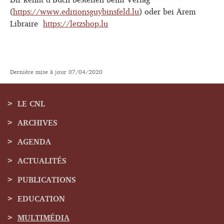
(
https://www.editionsguybinsfeld.lu
) oder bei Ärem
Libraire
https://letzshop.lu
Dernière mise à jour
07/04/2020
LE CNL
ARCHIVES
Menu
AGENDA
de
ACTUALITÉS
navigation
PUBLICATIONS
EDUCATION
MULTIMÉDIA