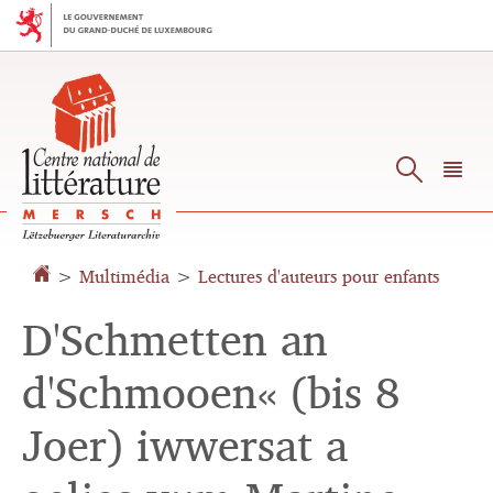
Aller
Aller
à
au
la
contenu
navigation
Reche
M
pr
>
Multimédia
>
Lectures d'auteurs pour enfants
D'Schmetten an
d'Schmooen« (bis 8
Joer) iwwersat a