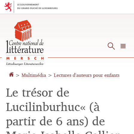
Aller
Aller
à
au
la
contenu
navigation
Reche
M
pr
>
Multimédia
>
Lectures d'auteurs pour enfants
Le trésor de
Lucilinburhuc« (à
partir de 6 ans) de