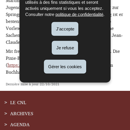
Martin Klein hatte 2004 die Kinder- und
utilisés à des fins statistiques et seront
Jugendbuchautorenresidenz Struwwelpippi kommt zur
activés uniquement si vous les acceptez.
Springprozession in Echternach inne. In Luxemburg ist er
Consulter notre
politique de confidentialité
.
bestens bekannt; er hat zahlreiche Pixi-Bücher, also
Vorlesebücher geschrieben. Heute liest er aus »Feine
J'accepte
Sachen von Ritter & Drachen«, eine Geschichte von Jean-
Claude & Schleck.
Je refuse
Mit freundlicher Genehmigung des Carlsen Verlags. Die
Pixie-Bücher sind erhältlich beim Verlag
(
https://www.carlsen.de/urheber/martin...
) oder im
Gérer les cookies
Buchhandel
https://letzshop.lu/de
Dernière mise à jour
22/10/2021
LE CNL
ARCHIVES
Menu
AGENDA