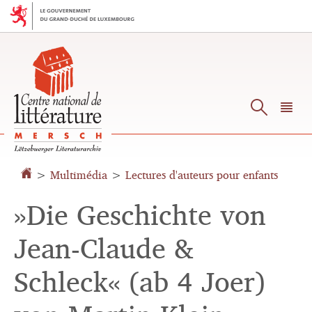
Aller
Aller
à
au
la
contenu
navigation
Reche
M
pr
>
Multimédia
>
Lectures d'auteurs pour enfants
»Die Geschichte von
Jean-Claude &
Schleck« (ab 4 Joer)