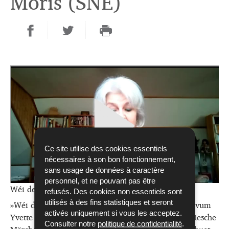
Moris (SNE)
Ce site utilise des cookies essentiels
nécessaires à son bon fonctionnement,
sans usage de données à caractère
personnel, et ne pouvant pas être
Wéi den Hännes zum Gléck koum
refusés. Des cookies non essentiels sont
»Wéi den Hännes zum Gléck koum« ass nei erzielt vum
utilisés à des fins statistiques et seront
activés uniquement si vous les acceptez.
Yvette Moris. D’Märchen ass schonn a villen europäesche
Consulter notre
politique de confidentialité
.