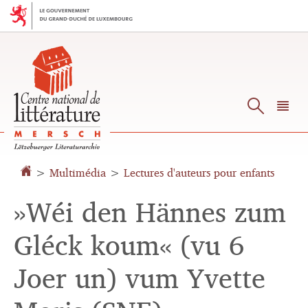
Aller
Aller
à
au
la
contenu
navigation
Reche
M
pr
>
Multimédia
>
Lectures d'auteurs pour enfants
»Wéi den Hännes zum
Gléck koum« (vu 6
Joer un) vum Yvette