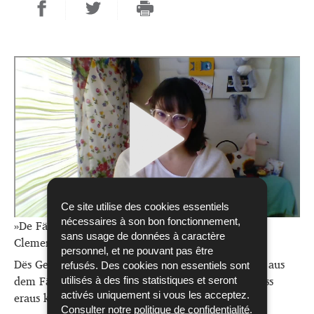
Ce site utilise des cookies essentiels
nécessaires à son bon fonctionnement,
»De Fäert-Uasch – ze léif fir dës Welt?« vum Cathy
sans usage de données à caractère
Clement.
personnel, et ne pouvant pas être
Dës Geschicht iwwert d’Maude an e Monster, deen aus
refusés. Des cookies non essentiels sont
dem Fäert-Uasch eng couragéiert Persoun mécht, ass
utilisés à des fins statistiques et seront
eraus komm bei den Editions Schortgen.
activés uniquement si vous les acceptez.
Consulter notre
politique de confidentialité
.