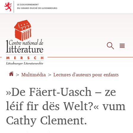
Aller
Aller
à
au
la
contenu
navigation
Reche
M
pr
>
Multimédia
>
Lectures d'auteurs pour enfants
»De Fäert-Uasch – ze
léif fir dës Welt?« vum
Cathy Clement.