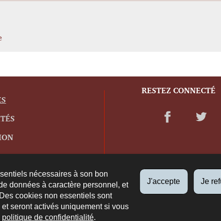
e
RESTEZ CONNECTÉ
ES
ITÉS
ION
ssentiels nécessaires à son bon
J'accepte
Je re
de données à caractère personnel, et
 Des cookies non essentiels sont
es et seront activés uniquement si vous
e
politique de confidentialité
.