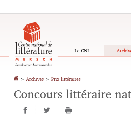
Aller
Aller
à
au
la
contenu
navigation
Le CNL
Archiv
Changer
de
>
Archives
>
Prix littéraires
langue
Concours littéraire na