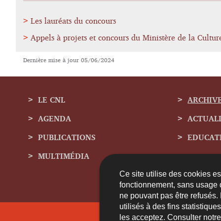
Les lauréats du concours
Appels à projets et concours du Ministère de la Cultur
Dernière mise à jour
05/06/2024
LE CNL
ARCHIV
AGENDA
ACTUAL
Menu
PUBLICATIONS
EDUCAT
de
MULTIMÉDIA
navigation
Ce site utilise des cookies e
fonctionnement, sans usage 
ne pouvant pas être refusés.
utilisés à des fins statistiqu
les acceptez. Consulter notr