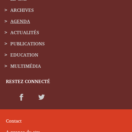
ARCHIVES
Menu
AGENDA
de
ACTUALITÉS
navigation
PUBLICATIONS
EDUCATION
MULTIMÉDIA
RESTEZ CONNECTÉ
Contact
A propos du site