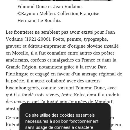
Edmond Dune et Jean Vodaine.
©Raymon Mehlen. Collection Françoise
Hermann-Le Bourhis.
Les frontières ne semblent pas avoir existé pour Jean
Vodaine (1921-2006). Poète, peintre, typographe,
graveur et éditeur-imprimeur d’origine slovène installé
en Moselle, il a fait connaître entre autres des poètes
américains, coréens et malgaches en France et dans la
Grande Région, notamment grâce à la revue
Dire.
Plurilingue et engagé en faveur d’un ancrage régional de
la poésie, il a aussi collaboré avec des auteurs
luxembourgeois, comme son ami Edmond Dune, avec
qui il a fondé trois revues, Anise Koltz, dont il a traduit
des textes et qui l’a invité aux Journées de Mondorf,
ainsi que Michel Raus.
Ce site utilise des cookies essentiels
Ce sont ces liens amicaux entre Vodaine et le champ
nécessaires à son bon fonctionnement,
littéraire luxembourgeois que Myriam Sunnen évoquera
sans usage de données à caractère