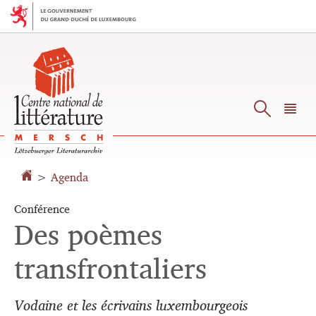
Aller
Aller
à
au
la
contenu
navigation
Reche
M
pr
>
Agenda
Conférence
Des poèmes
transfrontaliers
Vodaine et les écrivains luxembourgeois