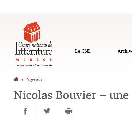
Aller
Aller
à
au
la
contenu
navigation
Le CNL
Archiv
>
Agenda
Nicolas Bouvier – une