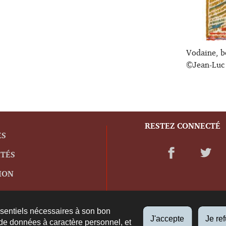
Vodaine, bo
©Jean-Luc
RESTEZ CONNECTÉ
ES
ITÉS
ION
ssentiels nécessaires à son bon
J'accepte
Je re
de données à caractère personnel, et