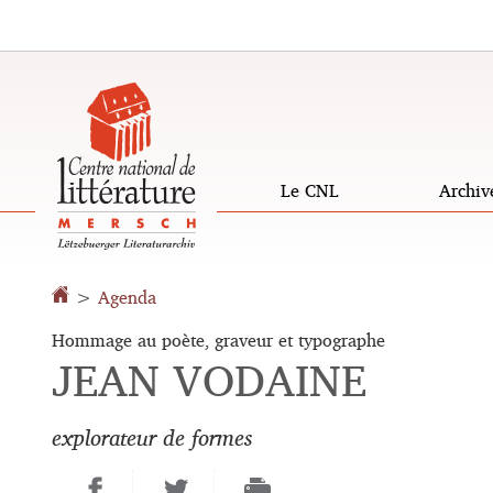
Aller
Aller
à
au
la
contenu
navigation
Le CNL
Archiv
>
Agenda
Hommage au poète, graveur et typographe
JEAN VODAINE
explorateur de formes