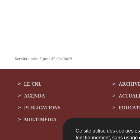
Dernière mise à jour
30/04/2026
LE CNL
ARCHIV
AGENDA
ACTUAL
Menu
PUBLICATIONS
EDUCAT
de
MULTIMÉDIA
navigation
Ce site utilise des cookies e
fonctionnement, sans usage 