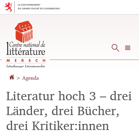
Aller
Aller
à
au
la
contenu
navigation
Reche
M
pr
>
Agenda
Literatur hoch 3 – drei
Länder, drei Bücher,
drei Kritiker:innen