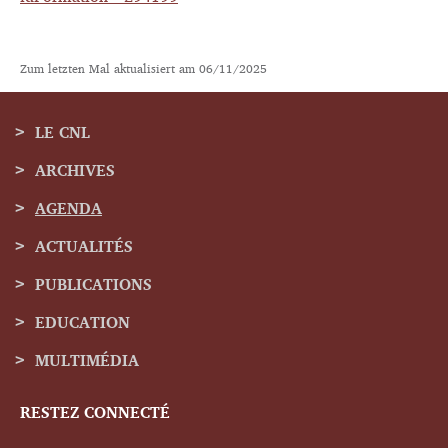
Zum letzten Mal aktualisiert am
06/11/2025
LE CNL
ARCHIVES
Menu
AGENDA
de
ACTUALITÉS
navigation
PUBLICATIONS
EDUCATION
MULTIMÉDIA
RESTEZ CONNECTÉ