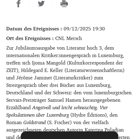
Datum des Ereignisses :
09/12/2025 19:30
Ort des Ereignisses :
CNL Mersch
Zur Jubiläumsausgabe von Literatur hoch 3, dem
internationalen Kritiker:innengespräch in Luxemburg,
treffen sich Ijoma Mangold (Kulturkorrespondent der
ZEIT), Hildegard E. Keller (Literaturwissenschaftlerin)
und Jérôme Jaminet (Literaturkritiker) zum
Streitgespräch über drei Bücher aus Luxemburg,
Deutschland und der Schweiz: den vom luxemburgischen
Servais-Preisträger Samuel Hamen herausgegebenen
Erzählband
Angstvoll und leicht sehnsüchtig. Vier
Spekulationen über Luxemburg
(Hydre Éditions), den
Roman
Goldstrand
(S. Fischer) von der vielfach
ausgezeichneten deutschen Autorin Katerina Poladjan
und den mit dem Deutschen Buchpreis 2025 prämierten