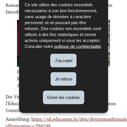
Roman
Die Holländerinnen
von der Schweizer Autorin
Ce site utilise des cookies essentiels
Dorothee Elmiger.
nécessaires à son bon fonctionnement,
sans usage de données à caractère
personnel, et ne pouvant pas être
refusés. Des cookies non essentiels sont
utilisés à des fins statistiques et seront
activés uniquement si vous les acceptez.
Consulter notre
politique de confidentialité
.
J'accepte
Hildegard Keller © Marvin Zilm, Iljoma
Mangold © Christian Kaufmann, Jérôme
Je refuse
Jaminet © Lynn Berchem
Die Veranstaltung ist beim Institut de formation de
Gérer les cookies
l'Éducation nationale (IFEN) als anerkannte Formation
Continue für Lehrkräfte registriert.
Anmeldung:
https://ssl.education.lu/ifen/descriptionformat
idFormation=294199