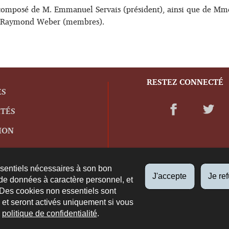
t composé de M. Emmanuel Servais (président), ainsi que de Mm
. Raymond Weber (membres).
RESTEZ CONNECTÉ
ES
ITÉS
ION
ssentiels nécessaires à son bon
J'accepte
Je re
de données à caractère personnel, et
 Des cookies non essentiels sont
es et seront activés uniquement si vous
e
politique de confidentialité
.
propos du site
Plan du site
Accessibilité
Aspects légaux