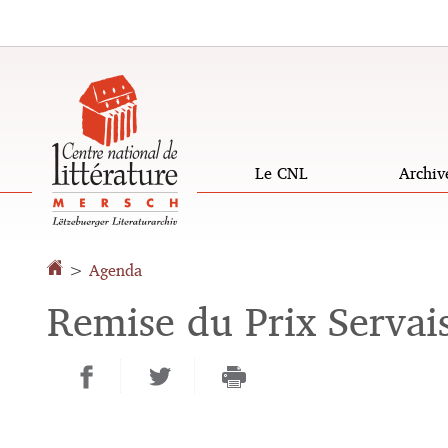
Aller
Aller
à
au
la
contenu
navigation
Le CNL
Archiv
>
Agenda
Remise du Prix Serva