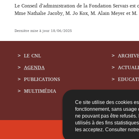
Le Conseil d’administration de la Fondation Servais es
Mme Nathalie Jacoby, M. Jo Kox, M. Alain Meyer et M
Dernière mise à jour
18/06/2025
LE CNL
ARCHIV
AGENDA
ACTUAL
Menu
PUBLICATIONS
EDUCAT
de
MULTIMÉDIA
navigation
Ce site utilise des cookies e
fonctionnement, sans usage 
ne pouvant pas être refusés.
utilisés à des fins statistiqu
les acceptez. Consulter notr
Contact
A 