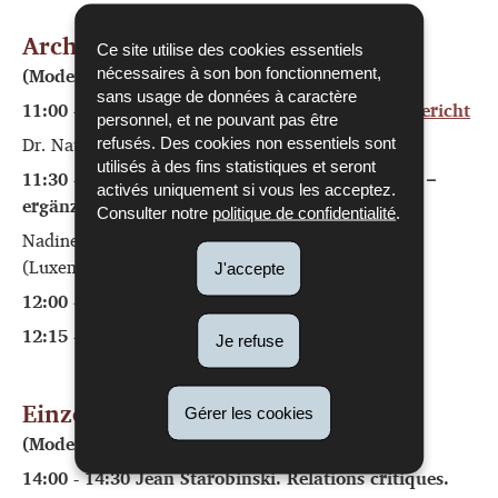
Archive in Luxemburg 1
Ce site utilise des cookies essentiels
(Moderation: Dr. Jörn Hasenclever)
nécessaires à son bon fonctionnement,
sans usage de données à caractère
11:00 - 11:30
Imaginer Servais – ein Werkstattbericht
personnel, et ne pouvant pas être
Dr. Nathalie Jacoby / CNL
refusés. Des cookies non essentiels sont
utilisés à des fins statistiques et seront
11:30 - 12:00 Privatbestände im Nationalarchiv –
activés uniquement si vous les acceptez.
ergänzende Überlieferungsbildung
Consulter notre
politique de confidentialité
.
Nadine Zeien, Nicki Blazejewski / ANLux
(Luxemburgisches Nationalarchiv)
J'accepte
12:00 - 12:15
Fragen
12:15 - 14:00 Mittagspause
Je refuse
Einzelpersonen im Fokus
Gérer les cookies
(Moderation: Moritz Wagner
)
14:00 - 14:30 Jean Starobinski. Relations critiques.