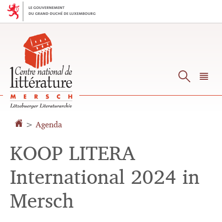
Aller
Aller
à
au
la
contenu
navigation
Reche
M
pr
>
Agenda
KOOP LITERA
International 2024 in
Mersch