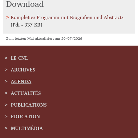
Download
Komplettes Programm mit Biografien und Abstracts
(Pdf - 337 KB)
Zum letzten Mal aktualisiert am
20/07/2026
LE CNL
ARCHIVES
Menu
AGENDA
de
ACTUALITÉS
navigation
PUBLICATIONS
EDUCATION
MULTIMÉDIA