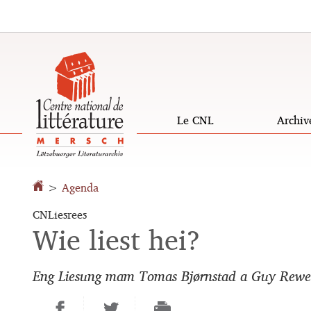
Aller
Aller
à
au
la
contenu
navigation
Le CNL
Archiv
>
Agenda
CNLiesrees
Wie liest hei?
Eng Liesung mam Tomas Bjørnstad a Guy Rewe