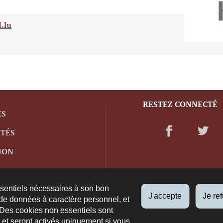
.lu
RESTEZ CONNECTÉ
ES
ITÉS
ION
ssentiels nécessaires à son bon
J'accepte
Je re
de données à caractère personnel, et
 Des cookies non essentiels sont
es et seront activés uniquement si vous