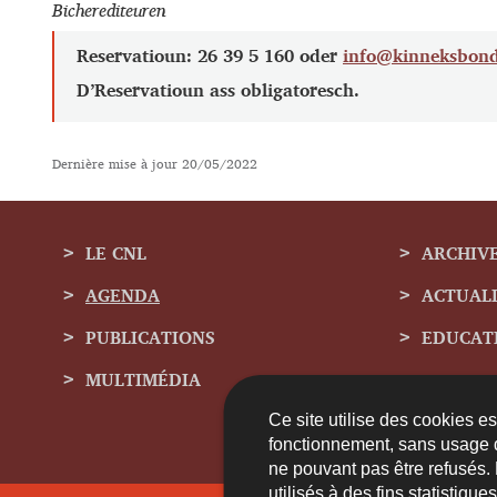
Bicherediteuren
Reservatioun: 26 39 5 160 oder
info@kinneksbond
D’Reservatioun ass obligatoresch.
Dernière mise à jour
20/05/2022
LE CNL
ARCHIV
AGENDA
ACTUAL
Menu
PUBLICATIONS
EDUCAT
de
MULTIMÉDIA
navigation
Ce site utilise des cookies e
fonctionnement, sans usage 
ne pouvant pas être refusés.
utilisés à des fins statistiqu