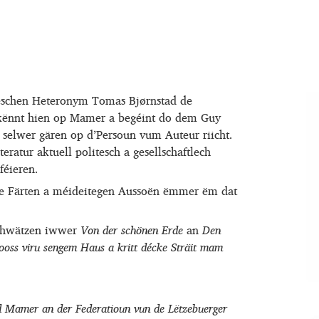
eschen Heteronym Tomas Bjørnstad de
 kënnt hien op Mamer a begéint do dem Guy
 selwer gären op d’Persoun vum Auteur riicht.
eratur aktuell politesch a gesellschaftlech
féieren.
sche Färten a méideitegen Aussoën ëmmer ëm dat
schwätzen iwwer
Von der schönen Erde
an
Den
ooss viru sengem Haus a kritt décke Sträit mam
Mamer an der Federatioun vun de Lëtzebuerger