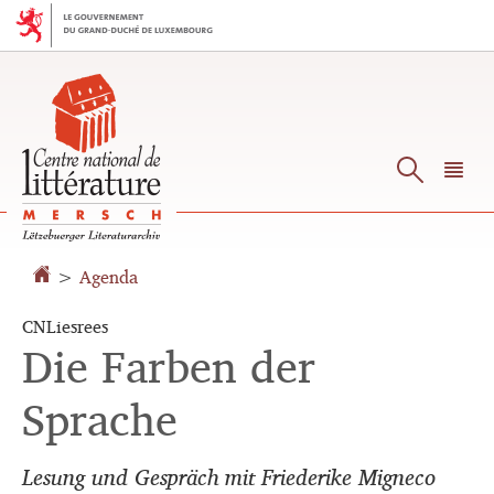
Aller
Aller
à
au
la
contenu
navigation
Reche
M
pr
>
Agenda
CNLiesrees
Die Farben der
Sprache
Lesung und Gespräch mit Friederike Migneco