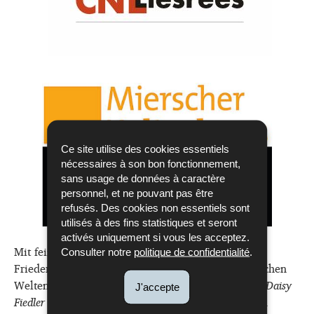
Ce site utilise des cookies essentiels
nécessaires à son bon fonctionnement,
sans usage de données à caractère
personnel, et ne pouvant pas être
refusés. Des cookies non essentiels sont
utilisés à des fins statistiques et seront
activés uniquement si vous les acceptez.
Mit feinen Strichen entwerfen Margret Steckel und
Consulter notre
politique de confidentialité
.
Friederike Migneco ihre erzählerischen und poetischen
Welten. Margret Steckel gelingt mit der Erzählung
Daisy
J'accepte
Fiedler
ein behutsames Buch über Freundschaft und