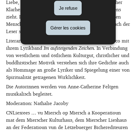
Liebe, das den Leser sanft und doch mit unerbittlicher
Klarheit in die Realität eines ungewöhnlichen Lebens
Je refuse
zieht. Dabei setzt die Autorin einem ganz besonderen
Menschen ein kleines literarisches Denkmal, das auch der
Gérer les cookies
Leser so schnell nicht wieder vergisst.
Literarische Denkmale setzt auch Friederike Migneco mit
ihrem Lyrikband
Im aufsteigenden Zeichen
. In Verbindung
von westlichem und östlichem Kulturgut, christlicher und
buddhistischer Motivik verstehen sich ihre Gedichte auch
als Hommage an große Lyriker und Spiegelung einer von
Spiritualität getragenen Wirklichkeit.
Die Autorinnen werden von Anne-Catherine Feltgen
musikalisch begleitet.
Moderation: Nathalie Jacoby
CNLiesrees … vu Miersch op Miersch a Kooperatioun
mat dem Mierscher Kulturhaus, dem Mierscher Lieshaus
an der Federatioun vun de Lëtzebuerger Bicherediteuren