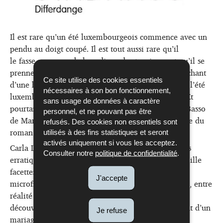
Il est rare qu’un été luxembourgeois commence avec un
pendu au doigt coupé. Il est tout aussi rare qu’il
le fasse sous une chaleur digne des tropiques et qu’il se
prenne les pieds dans l’œuvre de Tolkien en s’entichant
Ce site utilise des cookies essentiels
d’une histoire d’anneaux. D’ailleurs, il est rare que l’été
nécessaires à son bon fonctionnement,
luxembourgeois se prête à une enquête policière. Et
sans usage de données à caractère
pourtant… Avec
Les Saigneurs aux anneaux
, Serge Basso
personnel, et ne pouvant pas être
de March et Enrico Lunghi continuent leur aventure du
refusés. Des cookies non essentiels sont
roman noir sur fond luxembourgeois.
utilisés à des fins statistiques et seront
activés uniquement si vous les acceptez.
Carla Lucarelli, quant à elle, suit les déambulations
Consulter notre
politique de confidentialité
.
erratiques de quinze personnages confrontés aux mille
facettes de l’amour et du désir. À mi-chemin entre
J'accepte
microfictions ordinaires et cauchemars fantastiques, entre
réalité et irréalité,
Chantiers du désir
raconte la
découverte de l’amour et de ses aléas, l’étouffement d’un
Je refuse
mariage, la rencontre fortuite comme les lois de