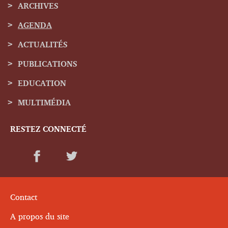
ARCHIVES
Menu
AGENDA
de
ACTUALITÉS
navigation
PUBLICATIONS
EDUCATION
MULTIMÉDIA
RESTEZ CONNECTÉ
Contact
A propos du site