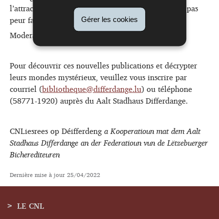
l’attraction virtuelle. Et d’ailleurs, qui ne prendrait pas
peur face à une panthère ?
Gérer les cookies
Moderation: Nathalie Jacoby
Pour découvrir ces nouvelles publications et décrypter
leurs mondes mystérieux, veuillez vous inscrire par
courriel (
bibliotheque@differdange.lu
) ou téléphone
(58771-1920) auprès du Aalt Stadhaus Differdange.
CNLiesrees op Déifferdeng
a Kooperatioun mat dem Aalt
Stadhaus Differdange an der Federatioun vun de Lëtzebuerger
Bicherediteuren
Dernière mise à jour
25/04/2022
LE CNL