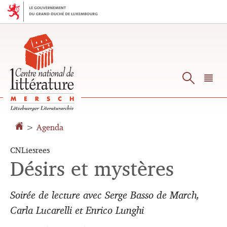
Aller
Aller
à
au
la
contenu
navigation
Reche
M
pr
>
Agenda
CNLiesrees
Désirs et mystères
Soirée de lecture avec Serge Basso de March,
Carla Lucarelli et Enrico Lunghi