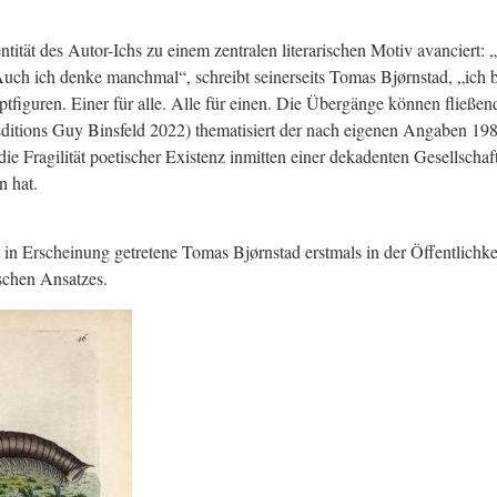
ntität des Autor-Ichs zu einem zentralen literarischen Motiv avanciert: „
„Auch ich denke manchmal“, schreibt seinerseits Tomas Bjørnstad, „ich b
figuren. Einer für alle. Alle für einen. Die Übergänge können fließen
ditions Guy Binsfeld 2022) thematisiert der nach eigenen Angaben 198
ragilität poetischer Existenz inmitten einer dekadenten Gesellschaft,
n hat.
ht in Erscheinung getretene Tomas Bjørnstad erstmals in der Öffentlichke
schen Ansatzes.