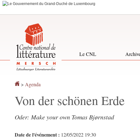
Aller
Aller
à
au
la
contenu
navigation
Le CNL
Archiv
>
Agenda
Von der schönen Erde
Oder: Make your own Tomas Bjørnstad
Date de l'événement :
12/05/2022 19:30