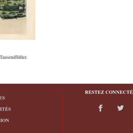
 Tausendfüßler.
RESTEZ CONNECTÉ
ES
ITÉS
ION