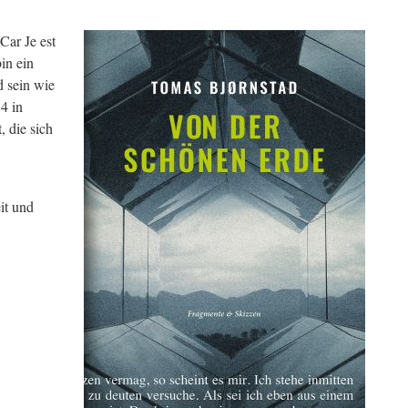
Car Je est
in ein
d sein wie
4 in
 die sich
it und