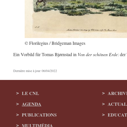
© Florilegius / Bridgeman Images
Ein Vorbild für Tomas Bjørnstad in
Von der schönen Erde
: der
Dernière mise à jour
06/04/2022
LE CNL
ARCHIV
AGENDA
ACTUAL
Menu
PUBLICATIONS
EDUCAT
de
MULTIMÉDIA