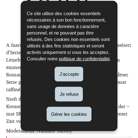
Ce site utilise des cookies essentiels
nécessaires à son bon fonctionnement,
sans usage de données à caractère
personnel, et ne pouvant pas être
refusés. Des cookies non essentiels sont
A faarwegem Look an am handleche Format presentéiert
utilisés à des fins statistiques et seront
d’Serie
Timba
vu Kremart Édition kuerz Texter op
activés uniquement si vous les acceptez.
Lëtzebuergesch, déi een iwwerall mathuele kann an
Consulter notre
politique de confidentialité
.
ëmmer erëm gäre liest. D’Josiane Kartheiser an de
Romain Butti sinn zwee vun den Auteuren, déi an dëser
J'accepte
Serie publizéiert hunn an och an dësem klenge Format
raffinéiert Geschichten erzielen.
Je refuse
Nieft dëse kuerzen Texter presentéiert d’Christiane
Kremer hiren éischte Roman
De
Bicherbus
, deen an der –
mat SREL-Affär a Regierungskris – politesch turbulenter
Gérer les cookies
Zäit vun 2013 spillt.
Moderatioun: Nathalie Jacoby