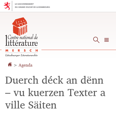
Aller
Aller
à
au
la
contenu
navigation
Reche
M
pr
>
Agenda
Duerch déck an dënn
– vu kuerzen Texter a
ville Säiten