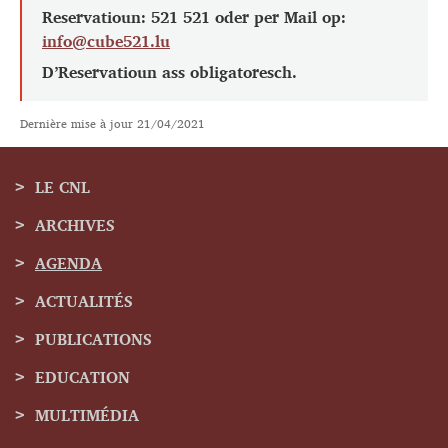
Reservatioun: 521 521 oder per Mail op:
info@cube521.lu
D’Reservatioun ass obligatoresch.
Dernière mise à jour
21/04/2021
LE CNL
ARCHIVES
Menu
AGENDA
de
ACTUALITÉS
navigation
PUBLICATIONS
EDUCATION
MULTIMÉDIA