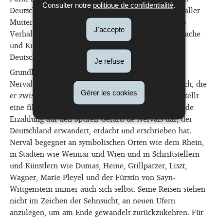
Consulter notre
politique de confidentialité
.
Deutschland, das er als „notre mère à tous – unser aller
Mutter“ bezeichnete, entwickelte er ein besonderes
J'accepte
Verhältnis. Seine Begeisterung für die deutsche Sprache
und Kultur prägte sein Denken und Schreiben, und
Deutschland bot ihm einen Seelengrund.
Je refuse
Grundlage dieses Buches, eine Art
road novel
, sind
Nervals vier Reisen nach Deutschland und Österreich, die
er zwischen 1838 und 1854 unternahm. Der Text stellt
Gérer les cookies
eine fiktionale, auf authentischen Quellen basierende
Erzählung auf den Spuren Gérard de Nervals dar, der
Deutschland erwandert, erdacht und erschrieben hat.
Nerval begegnet an symbolischen Orten wie dem Rhein,
in Städten wie Weimar und Wien und in Schriftstellern
und Künstlern wie Dumas, Heine, Grillparzer, Liszt,
Wagner, Marie Pleyel und der Fürstin von Sayn-
Wittgenstein immer auch sich selbst. Seine Reisen stehen
nicht im Zeichen der Sehnsucht, an neuen Ufern
anzulegen, um am Ende gewandelt zurückzukehren. Für