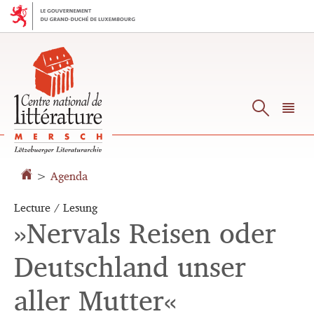
Aller
Aller
à
au
la
contenu
navigation
Reche
M
pr
>
Agenda
Lecture / Lesung
»Nervals Reisen oder
Deutschland unser
aller Mutter«