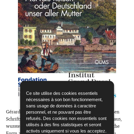
Ce site utilise des cookies essentiels
nécessaires à son bon fonctionnement,
sans usage de données à caractère
Gérard de Nerval gilt heute als einer der ganz großen
personnel, et ne pouvant pas être
Schriftsteller der Weltliteratur. Seiner Zeit weit voraus,
refusés. Des cookies non essentiels sont
wusste er seelischen Befindlichkeiten eine schriftliche
utilisés à des fins statistiques et seront
activés uniquement si vous les acceptez.
Form zu geben, die als Anfang der Moderne gilt. Zu