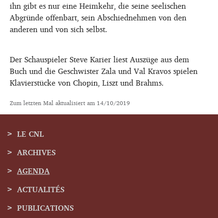
ihn gibt es nur eine Heimkehr, die seine seelischen
Abgründe offenbart, sein Abschiednehmen von den
anderen und von sich selbst.
Der Schauspieler Steve Karier liest Auszüge aus dem
Buch und die Geschwister Zala und Val Kravos spielen
Klavierstücke von Chopin, Liszt und Brahms.
Zum letzten Mal aktualisiert am
14/10/2019
LE CNL
ARCHIVES
Menu
AGENDA
de
ACTUALITÉS
navigation
PUBLICATIONS