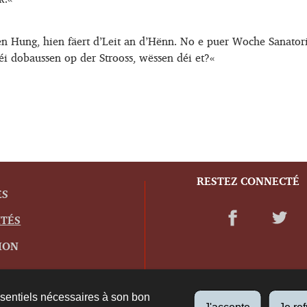
n Hung, hien fäert d’Leit an d’Hënn. No e puer Woche Sanatori
i dobaussen op der Strooss, wëssen déi et?«
RESTEZ CONNECTÉ
ES
ITÉS
ION
ssentiels nécessaires à son bon