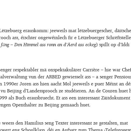
ëtzebuerg erauskomm: jeeweils mat lëtzebuergescher, däitsche
ooch ass, éischter ongewéinlech fir e Lëtzebuerger Schrëftstelle
 fāng
–
Den Himmel ass ronn an dʼÄerd ass eckeg
) spillt op d’Iddi
enger respektabler mä onspektakulärer Carrière – hie war Che
ralverwaltung vun der ARBED gewiesselt ass – a senger Pensiou
en 1990er Joren ass hien aacht Mol jeeweils e puer Méint an dé
s vu Beijing d’Landessprooch ze studéieren. An de Couren huet 
1999 als Buch erausbruecht. Et ass een interessant Zäitdokumen
engen Openthalter zu Beijing gemaach huet.
weess den Hamilius seng Texter interessant ze gestalten, mat
iwwert eng Schoulklass, déi en Aufsatz zum Thema ›Telefonsges