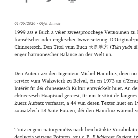
01/06/2026
• Objet du mois
1999 ass e Buch a véier zweesproochege Versiounen zu L
franséischer oder englescher Iwwersetzung. D’Originalspr
Chineesesch. Den Titel vum Buch 天圆地方 (
Tiān yuán dì
enger harmonescher Balance an der Welt un.
Den Auteur ass den Ingenieur Michel Hamilius, deen no 
service vum Walzwierk zu Belval, éit en 1973 an d’Zent
Intérêt fir déi chineesesch Kultur entwéckelt huet. An d
chineesesch Haaptstad gereest, fir um Institut de langue
kuerz Aufsätz verfaasst, a 44 vun dësen Texter huet en 
zousätzlech 18 Säite Fotoen, déi den Hamilius wärend s
Trotz engem naturgeméiss nach beschränkte Vocabulaire 
deelweis witzege Pointen, sou z. B.
E lidderege Student
, 