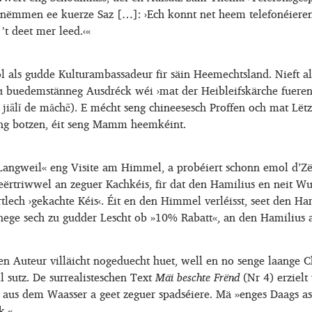
t nëmmen ee kuerze Saz […]: ›Ech konnt net heem telefonéieren
t deet mer leed.‹«
 als gudde Kulturambassadeur fir säin Heemechtsland. Nieft a
u buedemstänneg Ausdréck wéi ›mat der Heibleifskärche fueren
lǐ de mǎchē). E mécht seng chineesesch Proffen och mat Lëtze
eng botzen, éit seng Mamm heemkéint.
Langweil« eng Visite am Himmel, a probéiert schonn emol d’Z
eërtriwwel an zeguer Kachkéis, fir dat den Hamilius en neit Wu
ech ›gekachte Kéis‹. Éit en den Himmel verléisst, seet den Ham
i eenege sech zu gudder Lescht ob »10% Rabatt«, an den Hamiliu
den Auteur villäicht nogeduecht huet, well en no senge laang
ll sutz. De surrealisteschen Text
Mäi beschte Frënd
(Nr 4) erziel
 dem Waasser a geet zeguer spadséiere. Mä »enges Daags ass e
k.«