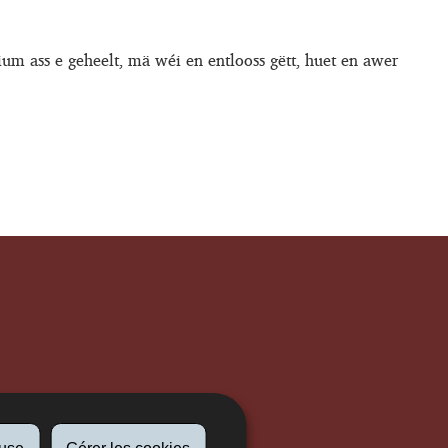
um ass e geheelt, mä wéi en entlooss gëtt, huet en awer