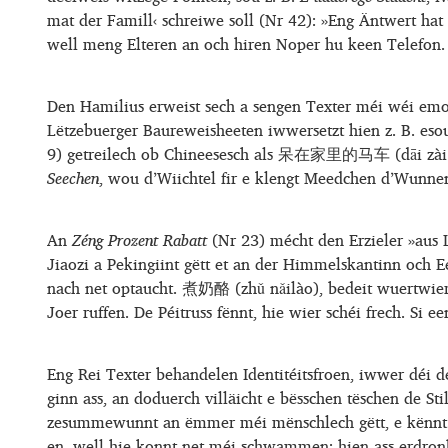
mat der Famill‹ schreiwe soll (Nr 42): »Eng Äntwert ha
well meng Elteren an och hiren Noper hu keen Telefon. ʼ
Den Hamilius erweist sech a sengen Texter méi wéi emol
Lëtzebuerger Baureweisheeten iwwersetzt hien z. B. eso
9) getreilech ob Chineesesch als 呆在家里的马车 (dāi zài jiā
Seechen
, wou d’Wiichtel fir e klengt Meedchen d’Wunn
An
Zéng Prozent Rabatt
(Nr 23) mécht den Erzieler »aus 
Jiaozi a Pekingiint gëtt et an der Himmelskantinn och E
nach net optaucht. 煮奶酪 (zhǔ nǎilào), bedeit wuertwiertl
Joer ruffen. De Péitruss fënnt, hie wier schéi frech. S
Eng Rei Texter behandelen Identitéitsfroen, iwwer déi 
ginn ass, an doduerch villäicht e bësschen tëschen de Sti
zesummewunnt an ëmmer méi mënschlech gëtt, e kënnt aus
en, well hie konnt net méi schwammen; hien ass erdron