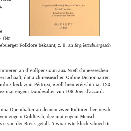
,
le
‹ (Nr
buerger Folklore bekannt, z. B. an
Eng lëtzebuergesch
ëmmeren an d’Vollpensioun aus. Nieft chineeseschen
ert schaaft, dat a chineeseschen Online-Dictionnairen
ilius keck zum Péitruss, e soll hien eréischt mat 120
s ass mat engem Doudesalter vun 108 Joer d’accord.
e China-Openthalter an deenen zwee Kulturen heemesch
t vun engem Goldfësch, dee mat engem Mënsch
 vun der Bréck gefall. ʼt woar wierklech schued fir