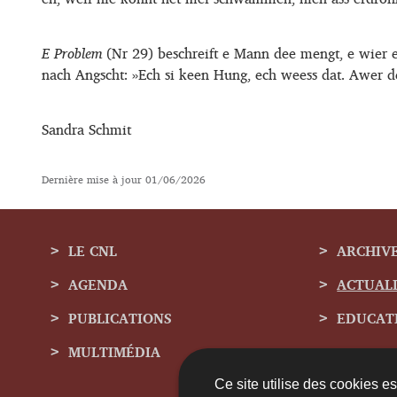
E Problem
(Nr 29) beschreift e Mann dee mengt, e wier e
nach Angscht: »Ech si keen Hung, ech weess dat. Awer dé
Sandra Schmit
Dernière mise à jour
01/06/2026
LE CNL
ARCHIV
AGENDA
ACTUAL
Menu
PUBLICATIONS
EDUCAT
de
MULTIMÉDIA
Ce site utilise des cookies e