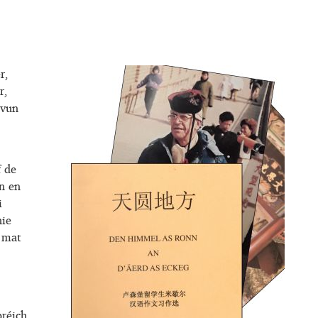
r,
r,
 vun
f de
n en
i
hie
t mat
préich