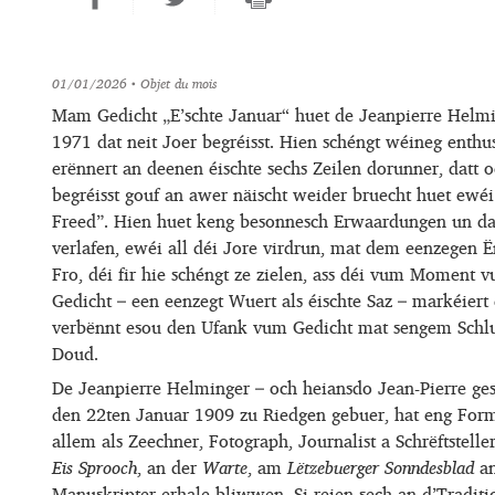
01/01/2026
• Objet du mois
Mam Gedicht „E’schte Januar“ huet de Jeanpierre Helm
1971 dat neit Joer begréisst. Hien schéngt wéineg enthu
erënnert an deenen éischte sechs Zeilen dorunner, datt
begréisst gouf an awer näischt weider bruecht huet ewé
Freed”. Hien huet keng besonnesch Erwaardungen un dat n
verlafen, ewéi all déi Jore virdrun, mat dem eenzegen Ë
Fro, déi fir hie schéngt ze zielen, ass déi vum Momen
Gedicht – een eenzegt Wuert als éischte Saz – markéiert e
verbënnt esou den Ufank vum Gedicht mat sengem Schl
Doud.
De Jeanpierre Helminger – och heiansdo Jean-Pierre g
den 22ten Januar 1909 zu Riedgen gebuer, hat eng Form
allem als Zeechner, Fotograph, Journalist a Schrëftsteller
Eis Sprooch
, an der
Warte
, am
Lëtzebuerger Sonndesblad
a
Manuskripter erhale bliwwen. Si reien sech an d’Traditi