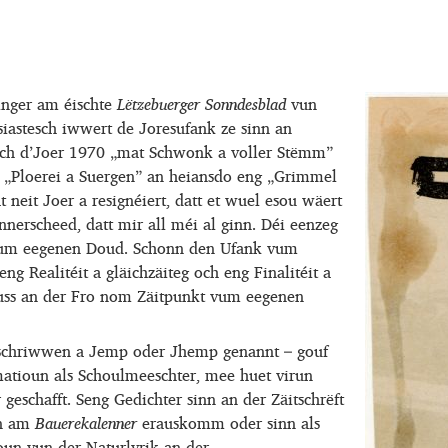
inger am éischte
Lëtzebuerger Sonndesblad
vun
siastesch iwwert de Joresufank ze sinn an
 och d’Joer 1970 „mat Schwonk a voller Stëmm”
i „Ploerei a Suergen” an heiansdo eng „Grimmel
eit Joer a resignéiert, datt et wuel esou wäert
nnerscheed, datt mir all méi al ginn. Déi eenzeg
t vum eegenen Doud. Schonn den Ufank vum
ng Realitéit a gläichzäiteg och eng Finalitéit a
uss an der Fro nom Zäitpunkt vum eegenen
eschriwwen a Jemp oder Jhemp genannt – gouf
atioun als Schoulmeeschter, mee huet virun
 geschafft. Seng Gedichter sinn an der Zäitschrëft
n am
Bauerekalenner
erauskomm oder sinn als
oun vun der Naturlyrik an der