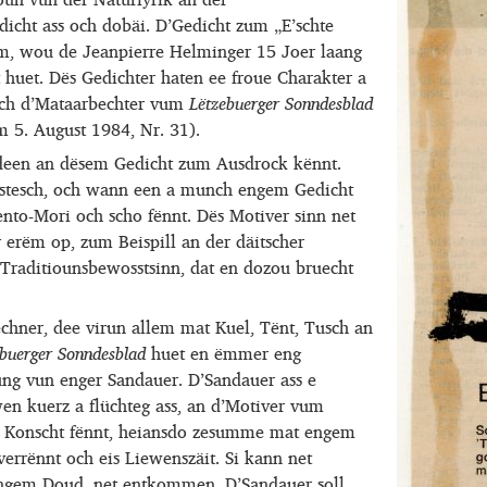
dicht ass och dobäi. D’Gedicht zum „E’schte
, wou de Jeanpierre Helminger 15 Joer laang
 huet. Dës Gedichter haten ee froue Charakter a
sech d’Mataarbechter vum
Lëtzebuerger Sonndesblad
 5. August 1984, Nr. 31).
 deen an dësem Gedicht zum Ausdrock kënnt.
istesch, och wann een a munch engem Gedicht
nto-Mori och scho fënnt. Dës Motiver sinn net
 erëm op, zum Beispill an der däitscher
 Traditiounsbewosstsinn, dat en dozou bruecht
chner, dee virun allem mat Kuel, Tënt, Tusch an
ebuerger Sonndesblad
huet en ëmmer eng
ng vun enger Sandauer. D’Sandauer ass e
en kuerz a flüchteg ass, an d’Motiver vum
r Konscht fënnt, heiansdo zesumme mat engem
errënnt och eis Liewenszäit. Si kann net
engem Doud, net entkommen. D’Sandauer soll