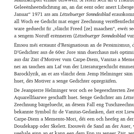
Geleeënheetsdichtung an, an dat eent oder anert Libesge
Januar“ 1971 ass am
Lëtzebuerger Sonndesblad
erauskomm
all Woch ee Gedicht mat enger Zeechnung verëffentlecht
ware geduecht fir „vläicht Freed [ze] maachen“, ewéi 
a sengem Noruff erënneren (
Lëtzebuerger Sonndesblad
vum
Ëmsou méi erstaunt d’Resignatioun an de Pessimismus,
D’Gedichter aus de 60er Jore sinn duerchaus méi optim
aus där Zäit d’Motiver vum Carpe-Diem, Vanitas a Meme
nei an tauchen am Laf vun der Literaturgeschicht ëmmer
Barocklyrik, an et ass vläicht dem Jemp Helminger säin
huet, dës Motiver a senge Gedichter opzegräifen.
De Jeanpierre Helminger wor och ee begeeschterten Zee
Aquarellfaarwe geschafft huet. Senge Gedichter am
Lëtz
Zeechnung bäigeluecht, an dësem Fall eng Tuschzeechnu
bekannte Symbol fir de Vanitas-Gedanken, datt eist Liew
Carpe-Diem a Memento-Mori, déi een och heefeg an de
Doudekapp oder Skelett. Esouwéi de Sand an der Auer, v
ugehale ginn an et kann een dem Enn vu senger Zäit, s