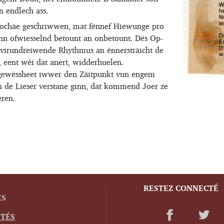
n endlech ass.
 Trochäe geschriwwen, mat fënnef Hiewunge pro
inn ofwiesselnd betount an onbetount. Dës Op-
 virundreiwende Rhythmus an ënnersträicht de
, eent wéi dat anert, widderhuelen.
gewëssheet iwwer den Zäitpunkt vun engem
n de Lieser verstane ginn, dat kommend Joer ze
eren.
RESTEZ CONNECTÉ
ES
ITÉS