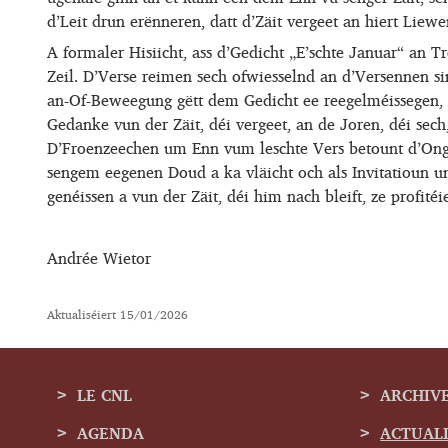
d’Leit drun erënneren, datt d’Zäit vergeet an hiert Liewe
A formaler Hisiicht, ass d’Gedicht „E’schte Januar“ an
Zeil. D’Verse reimen sech ofwiesselnd an d’Versennen s
an-Of-Beweegung gëtt dem Gedicht ee reegelméissegen,
Gedanke vun der Zäit, déi vergeet, an de Joren, déi sech
D’Froenzeechen um Enn vum leschte Vers betount d’On
sengem eegenen Doud a ka vläicht och als Invitatioun u
genéissen a vun der Zäit, déi him nach bleift, ze profitéi
Andrée Wietor
Aktualiséiert
15/01/2026
LE CNL
ARCHIV
AGENDA
ACTUAL