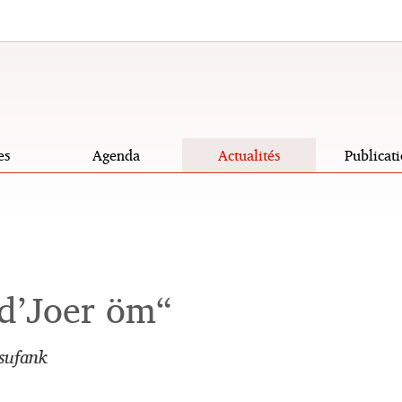
es
Agenda
Actualités
Publicati
d’Joer öm“
sufank