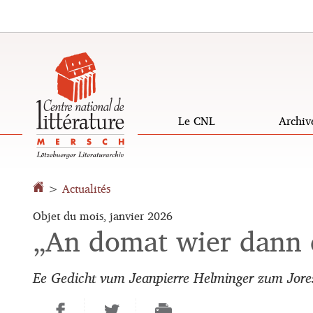
Aller
Aller
à
au
la
contenu
navigation
Le CNL
Archiv
>
Actualités
Objet du mois, janvier 2026
„An domat wier dann 
Ee Gedicht vum Jeanpierre Helminger zum Jore