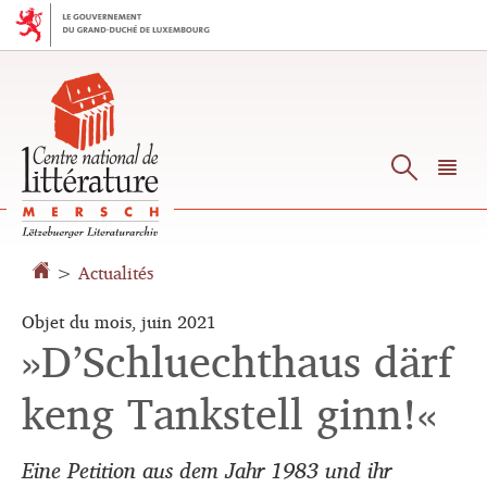
Aller
Aller
à
au
la
contenu
navigation
Reche
M
pr
>
Actualités
Objet du mois, juin 2021
»D’Schluechthaus därf
keng Tankstell ginn!«
Eine Petition aus dem Jahr 1983 und ihr