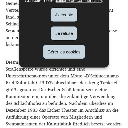
Consulter notre
politique de confidentialité
.
Gemeinde den Schlachthof im März 1983 zur
Versteigerung aussetzte. Da sich aber kein Interessent
J'accepte
fand, stellte der Schöffenrat den jungen Leuten den
Schlachthof weiterhin zur Verfügung … bis im
September desselben Jahres eine Benzinfirma Interesse
Je refuse
an der Einrichtung einer Tankstelle auf dem Areal
bekundete.
Gérer les cookies
Diesmal reagierte man mit Protestaktionen. Eine
Straßensperre wurde errichtet und eine
Unterschriftenaktion unter dem Motto »D’Schluechthaus
fir d’Kulturfabrik!!! D’Schluechthaus därf keng Tankstell
gin!!!« gestartet. Der Escher Schöffenrat setzte eine
Kommission ein, um über die zukünftige Verwendung
des Schlachthofes zu befinden. Nachdem überdies im
Dezember 1983 das Escher Theater im Anschluss an die
Aufführung einer Operette von Mitgliedern und
Sympathisanten der Kulturfabrik friedlich besetzt worden