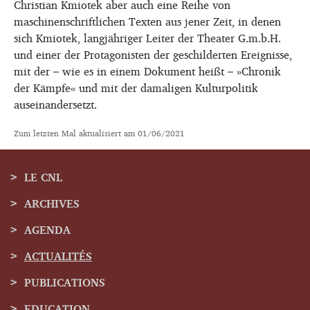
Christian Kmiotek aber auch eine Reihe von
maschinenschriftlichen Texten aus jener Zeit, in denen
sich Kmiotek, langjähriger Leiter der Theater G.m.b.H.
und einer der Protagonisten der geschilderten Ereignisse,
mit der – wie es in einem Dokument heißt – »Chronik
der Kämpfe« und mit der damaligen Kulturpolitik
auseinandersetzt.
Zum letzten Mal aktualisiert am
01/06/2021
LE CNL
ARCHIVES
Menu
AGENDA
de
ACTUALITÉS
navigation
PUBLICATIONS
EDUCATION