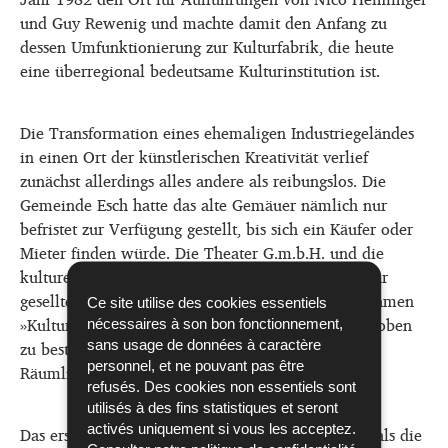
und Guy Rewenig und machte damit den Anfang zu
dessen Umfunktionierung zur Kulturfabrik, die heute
eine überregional bedeutsame Kulturinstitution ist.
Die Transformation eines ehemaligen Industriegeländes
in einen Ort der künstlerischen Kreativität verlief
zunächst allerdings alles andere als reibungslos. Die
Gemeinde Esch hatte das alte Gemäuer nämlich nur
befristet zur Verfügung gestellt, bis sich ein Käufer oder
Mieter finden würde. Die Theater G.m.b.H. und die
kulturellen Akteure, die sich im Lauf der Zeit zu ihr
gesellten und die gemeinsam unter dem Sammelnamen
Ce site utilise des cookies essentiels
»Kulturfabrik« firmierten, hatten daher ein paar Proben
nécessaires à son bon fonctionnement,
zu bestehen, bevor die kulturelle Nutzung der
sans usage de données à caractère
personnel, et ne pouvant pas être
Räumlichkeiten gewährleistet war.
refusés. Des cookies non essentiels sont
utilisés à des fins statistiques et seront
activés uniquement si vous les acceptez.
Das erste Hindernis stellte sich ihnen in den Weg, als die