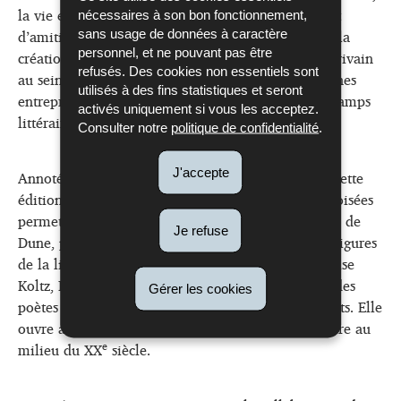
la vie et l’œuvre d’Edmond Dune. Elles témoignent
nécessaires à son bon fonctionnement,
d’amitiés profondes, d’échanges sur les arcanes de la
sans usage de données à caractère
personnel, et ne pouvant pas être
création poétique et reflètent l’engagement de l’écrivain
refusés. Des cookies non essentiels sont
au sein des revues littéraires, ainsi que ses démarches
utilisés à des fins statistiques et seront
entreprises pour trouver sa place dans plusieurs champs
activés uniquement si vous les acceptez.
littéraires.
Consulter notre
politique de confidentialité
.
J'accepte
Annotée, illustrée et suivie d’un répertoire-index, cette
édition constituée de plusieurs correspondances croisées
permet aussi d’entendre la voix des correspondants de
Je refuse
Dune, parmi lesquels on trouve quelques grandes figures
de la littérature d’expression française (comme Anise
Koltz, Franz Hellens et Robert Sabatier) ainsi que des
Gérer les cookies
poètes et intellectuels qui méritent d’être découverts. Elle
ouvre ainsi de larges perspectives sur la vie littéraire au
e
milieu du XX
siècle.