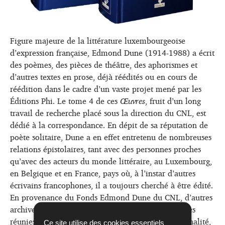
Figure majeure de la littérature luxembourgeoise
d’expression française, Edmond Dune (1914-1988) a écrit
des poèmes, des pièces de théâtre, des aphorismes et
d’autres textes en prose, déjà réédités ou en cours de
réédition dans le cadre d’un vaste projet mené par les
Éditions Phi. Le tome 4 de ces
Œuvres
, fruit d’un long
travail de recherche placé sous la direction du CNL,
est
dédié à la correspondance. En dépit de sa réputation de
poète solitaire, Dune a en effet entretenu de nombreuses
relations épistolaires, tant avec des personnes proches
qu’avec des acteurs du monde littéraire, au Luxembourg,
en Belgique et en France, pays où, à l’instar d’autres
écrivains francophones, il a toujours cherché à être édité.
En provenance du Fonds Edmond Dune du CNL, d’autres
archives et de collections privées diverses, les lettres
réunies ici jettent un éclairage inédit sur la personnalité,
Ce site utilise des cookies essentiels