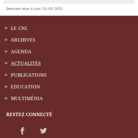
Dernière mise à jour
15/03/2021
LE CNL
ARCHIVES
Menu
AGENDA
de
ACTUALITÉS
navigation
PUBLICATIONS
EDUCATION
MULTIMÉDIA
RESTEZ CONNECTÉ