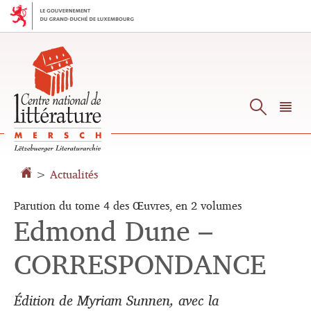
Aller
Aller
à
au
la
contenu
navigation
Reche
M
pr
>
Actualités
Parution du tome 4 des Œuvres, en 2 volumes
Edmond Dune –
CORRESPONDANCE
Édition de Myriam Sunnen, avec la