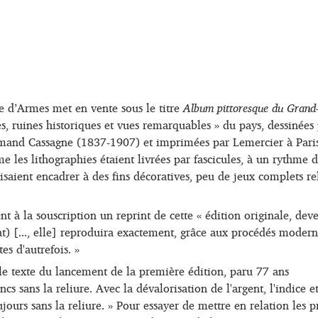
ce d’Armes met en vente sous le titre
Album pittoresque du Grand
es, ruines historiques et vues remarquables » du pays, dessinées
rmand Cassagne (1837-1907) et imprimées par Lemercier à Paris
les lithographies étaient livrées par fascicules, à un rythme 
isaient encadrer à des fins décoratives, peu de jeux complets re
t à la souscription un reprint de cette « édition originale, dev
tat) [..., elle] reproduira exactement, grâce aux procédés modern
es d'autrefois. »
le texte du lancement de la première édition, paru 77 ans
cs sans la reliure. Avec la dévalorisation de l'argent, l'indice et
ujours sans la reliure. » Pour essayer de mettre en relation les p