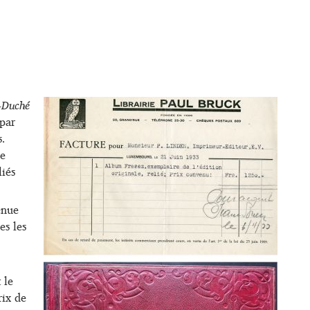
-Duché
 par
.
de
liés
enue
es les
 le
rix de