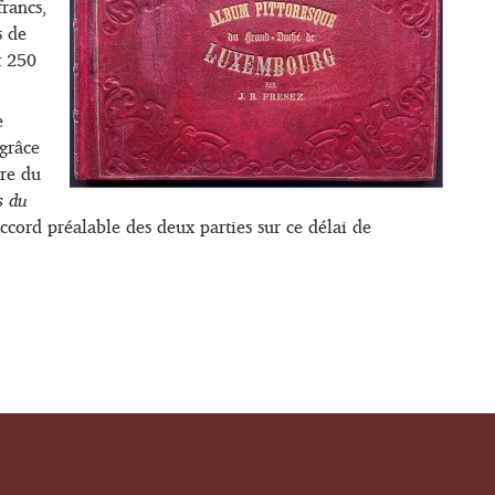
francs,
s de
t 250
e
grâce
ure du
s du
accord préalable des deux parties sur ce délai de