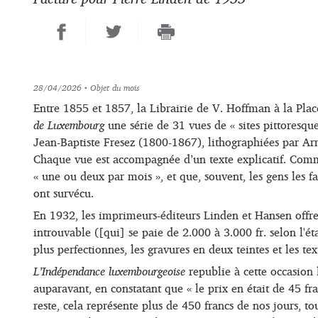
28/04/2026
• Objet du mois
Entre 1855 et 1857, la Librairie de V. Hoffman à la Pla
de Luxembourg
une série de 31 vues de « sites pittoresqu
Jean-Baptiste Fresez (1800-1867), lithographiées par A
Chaque vue est accompagnée d’un texte explicatif. Comme 
« une ou deux par mois », et que, souvent, les gens les fa
ont survécu.
En 1932, les imprimeurs-éditeurs Linden et Hansen offren
introuvable ([qui] se paie de 2.000 à 3.000 fr. selon l'é
plus perfectionnes, les gravures en deux teintes et les text
L’Indépendance luxembourgeoise
republie à cette occasion 
auparavant, en constatant que « le prix en était de 45 fran
reste, cela représente plus de 450 francs de nos jours, to