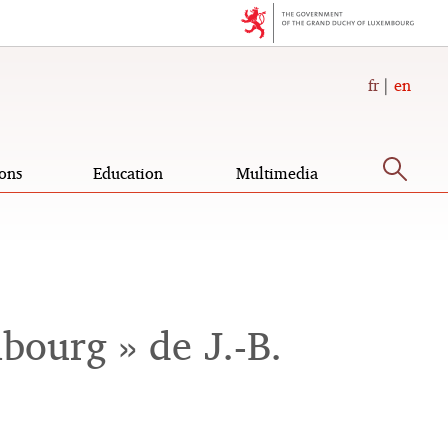
fr
en
Sea
ons
Education
Multimedia
ourg » de J.-B.