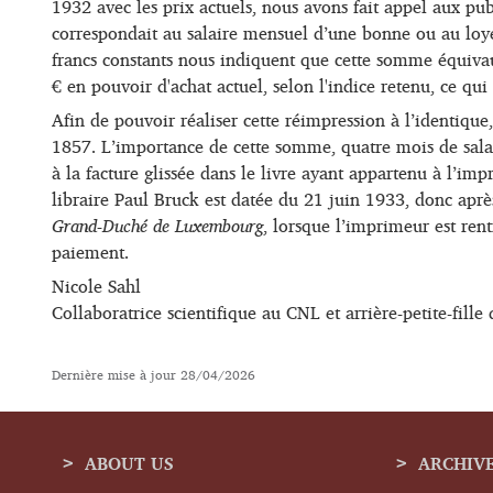
1932 avec les prix actuels, nous avons fait appel aux pub
correspondait au salaire mensuel d’une bonne ou au loye
francs constants nous indiquent que cette somme équiva
€ en pouvoir d'achat actuel, selon l'indice retenu, ce qui 
Afin de pouvoir réaliser cette réimpression à l’identiqu
1857. L’importance de cette somme, quatre mois de sala
à la facture glissée dans le livre ayant appartenu à l’imp
libraire Paul Bruck est datée du 21 juin 1933, donc après
Grand-Duché de Luxembourg
, lorsque l’imprimeur est ren
paiement.
Nicole Sahl
Collaboratrice scientifique au CNL et arrière-petite-fille
Dernière mise à jour
28/04/2026
ABOUT US
ARCHIV