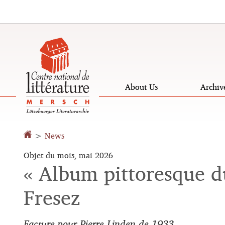
Go
Go
to
to
navigation
content
About Us
Archiv
Changer
de
>
News
langue
Objet du mois, mai 2026
« Album pittoresque 
Fresez
Facture pour Pierre Linden de 1933